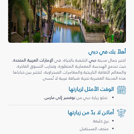
أهلاً بك في دبي
اختبر جمال مدينة
دبي
النابضة بالحياة، في
الإمارات العربية المتحدة
،
حيث تندمج الهندسة المعمارية المتطورة، وتجارب التسوق الفاخرة،
والمعالم الثقافة التاريخية والمغامرات الصحراوية، لتختبر بين حناياها
هذه المدينة العصرية تجربة ضيافة عربية لا تُنسى
الوقت الأمثل لزيارتها
.تحلو زيارة دبي من
نوفمبر إلى مارس
.
أماكن لا بدّ من زيارتها
برج خليفة
متحف المستقبل