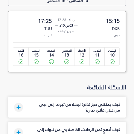
-
10 أغسطس
16 أغسطس
15:15
رحلة FZ 881
17:25
03س 10د
TUU
DXB
بدون توقف
دبي
تبوك‎
الإثنين
الثلاثاء
الأربعاء
الخميس
الجمعة
السبت
الأحد
16
15
14
13
12
11
10
الأسئلة الشائعة
كيف يمكنني حجز تذكرة لرحلة من تبوك‎ إلى دبي
من خلال فلاي دبي؟
كيف أدفع ثمن الرحلات الخاصة بي من تبوك‎ إلى