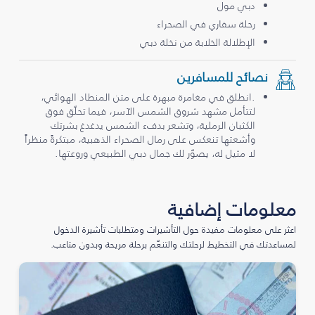
دبي مول
رحلة سفاري في الصحراء
الإطلالة الخلابة من نخلة دبي
نصائح للمسافرين
.انطلق في مغامرة مبهرة على متن المنطاد الهوائي،
لتتأمل مشهد شروق الشمس الآسر، فيما تحلّق فوق
الكثبان الرملية، وتشعر بدفء الشمس يدغدغ بشرتك
وأشعتها تنعكس على رمال الصحراء الذهبية، مبتكرةً منظراً
لا مثيل له، يصوّر لك جمال دبي الطبيعي وروعتها.
معلومات إضافية
اعثر على معلومات مفيدة حول التأشيرات ومتطلبات تأشيرة الدخول
لمساعدتك في التخطيط لرحلتك والتنعّم برحلة مريحة وبدون متاعب.