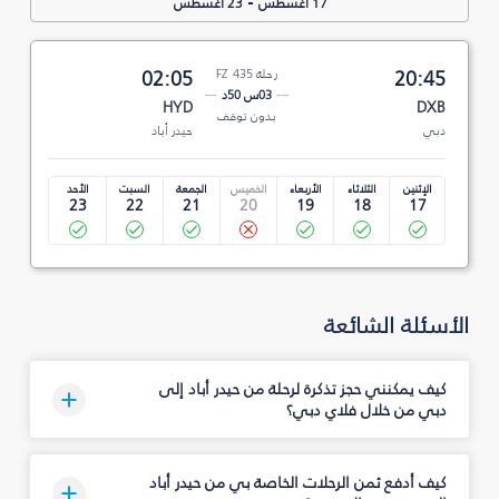
-
17 أغسطس
23 أغسطس
20:45
رحلة FZ 435
02:05
03س 50د
HYD
DXB
بدون توقف
دبي
حيدر أباد
الإثنين
الثلاثاء
الأربعاء
الخميس
الجمعة
السبت
الأحد
23
22
21
20
19
18
17
الأسئلة الشائعة
كيف يمكنني حجز تذكرة لرحلة من حيدر أباد إلى
دبي من خلال فلاي دبي؟
كيف أدفع ثمن الرحلات الخاصة بي من حيدر أباد