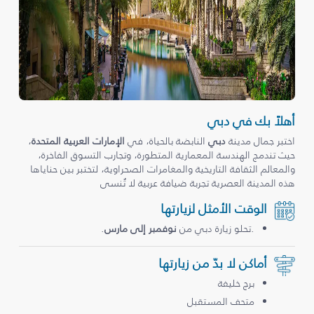
أهلاً بك في دبي
اختبر جمال مدينة
دبي
النابضة بالحياة، في
الإمارات العربية المتحدة
،
حيث تندمج الهندسة المعمارية المتطورة، وتجارب التسوق الفاخرة،
والمعالم الثقافة التاريخية والمغامرات الصحراوية، لتختبر بين حناياها
هذه المدينة العصرية تجربة ضيافة عربية لا تُنسى
الوقت الأمثل لزيارتها
.تحلو زيارة دبي من
نوفمبر إلى مارس
.
أماكن لا بدّ من زيارتها
برج خليفة
متحف المستقبل