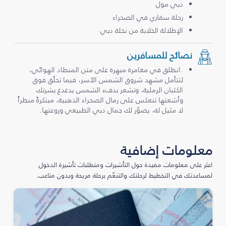
دبي مول
رحلة سفاري في الصحراء
الإطلالة الخلابة من نخلة دبي
نصائح للمسافرين
.انطلق في مغامرة مبهرة على متن المنطاد الهوائي،
لتتأمل مشهد شروق الشمس الآسر، فيما تحلّق فوق
الكثبان الرملية، وتشعر بدفء الشمس يدغدغ بشرتك
وأشعتها تنعكس على رمال الصحراء الذهبية، مبتكرةً منظراً
لا مثيل له، يصوّر لك جمال دبي الطبيعي وروعتها.
معلومات إضافية
اعثر على معلومات مفيدة حول التأشيرات ومتطلبات تأشيرة الدخول
لمساعدتك في التخطيط لرحلتك والتنعّم برحلة مريحة وبدون متاعب.