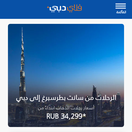
القأئمة
الرحلات من سانت بطرسبرغ إلى دبي
أسعار رحلات الذهاب ابتداءً من
*RUB 34,299