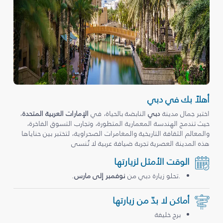
أهلاً بك في دبي
اختبر جمال مدينة
دبي
النابضة بالحياة، في
الإمارات العربية المتحدة
،
حيث تندمج الهندسة المعمارية المتطورة، وتجارب التسوق الفاخرة،
والمعالم الثقافة التاريخية والمغامرات الصحراوية، لتختبر بين حناياها
هذه المدينة العصرية تجربة ضيافة عربية لا تُنسى
الوقت الأمثل لزيارتها
.تحلو زيارة دبي من
نوفمبر إلى مارس
.
أماكن لا بدّ من زيارتها
برج خليفة