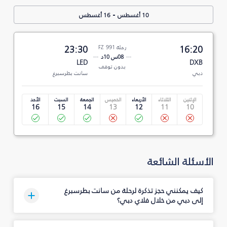
-
10 أغسطس
16 أغسطس
16:20
رحلة FZ 991
23:30
08س 10د
LED
DXB
بدون توقف
دبي
سانت بطرسبرغ
الإثنين
الثلاثاء
الأربعاء
الخميس
الجمعة
السبت
الأحد
16
15
14
13
12
11
10
الأسئلة الشائعة
كيف يمكنني حجز تذكرة لرحلة من سانت بطرسبرغ
إلى دبي من خلال فلاي دبي؟