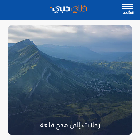
القأئمة
رحلات إلى محج قلعة