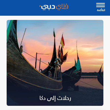
القأئمة
رحلات إلى دكا