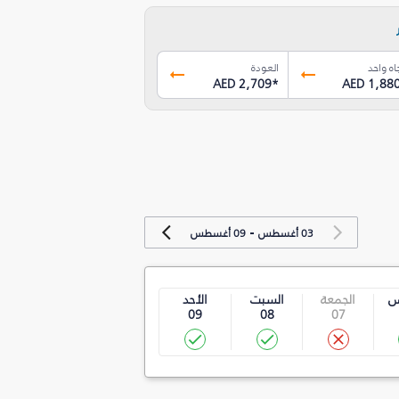
اه واحد
العودة
AED 2,709
*
AED 1,88
-
03 أغسطس
09 أغسطس
س
الجمعة
السبت
الأحد
09
08
07