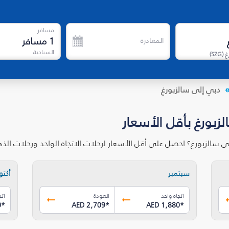
مسافر
1
مسافر
المغادرة
السياحية
غ
(
SZG
)
دبي إلى سالزبورغ
زبورغ بأقل الأسعار
ى سالزبورغ؟ احصل على أقل الأسعار لرحلات الاتجاه الواحد ورحلات ال
سبتمبر
أكتوب
اتجاه واحد
العودة
اتج
0
*
AED 2,709
*
AED 1,880
*