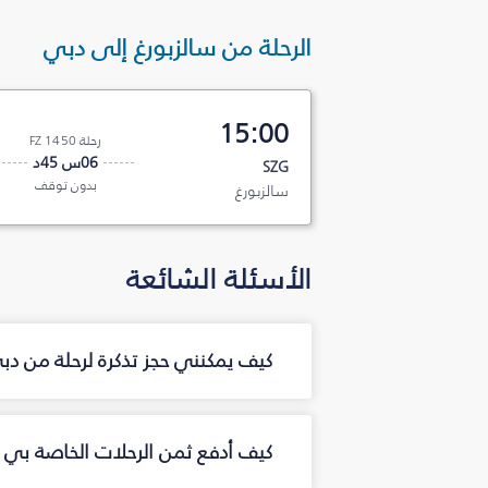
الرحلة من سالزبورغ إلى دبي
15:00
رحلة FZ 1450
06س 45د
SZG
بدون توقف
سالزبورغ
الأسئلة الشائعة
كيف يمكنني حجز تذكرة لرحلة من دب
كيف أدفع ثمن الرحلات الخاصة بي م