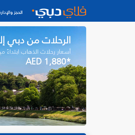
الحجز والإدارة
الرحلات من دبي إل
أسعار رحلات الذهاب ابتداءً م
*AED 1,880