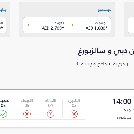
ديسمبر
يناير
اتجاه واحد
العودة
اتج
0
*
AED 2,709
*
AED 1,880
*
 دبي و سالزبورغ
الزبورغ بما يتوافق مع برنامجك.
14:00
الإثنين
الثلاثاء
الأربعاء
الخمي
06
05
04
03
SZG
سالزبورغ