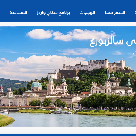
السفر معنا
الوجهات
برنامج سكاي واردز
المساعدة
ى سالزبورغ
ن