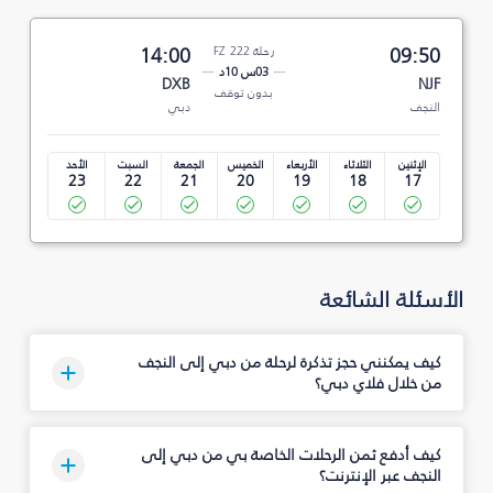
09:50
رحلة FZ 222
14:00
03س 10د
DXB
NJF
بدون توقف
النجف
دبي
الإثنين
الثلاثاء
الأربعاء
الخميس
الجمعة
السبت
الأحد
23
22
21
20
19
18
17
الأسئلة الشائعة
كيف يمكنني حجز تذكرة لرحلة من دبي إلى النجف
من خلال فلاي دبي؟
كيف أدفع ثمن الرحلات الخاصة بي من دبي إلى
النجف عبر الإنترنت؟