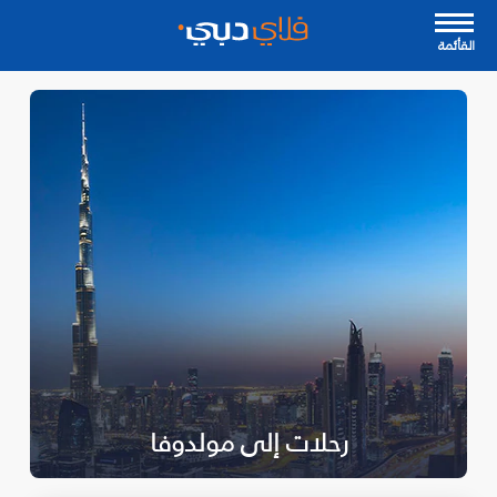
القأئمة
رحلات إلى مولدوفا