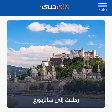
القأئمة
رحلات إلى سالزبورغ