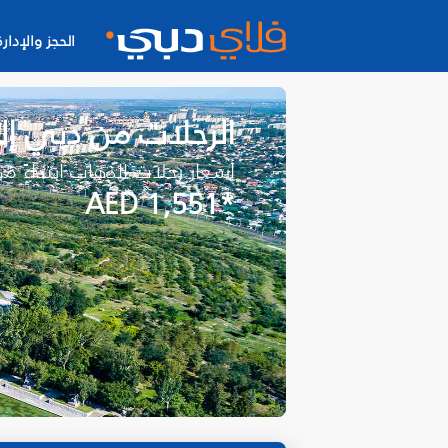
الحجز والإدارة
الرحلات من دبي إل
أسعار رحلات الذهاب ابتداءً م
*AED 1,551