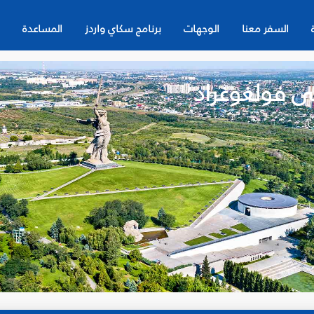
السفر معنا
الوجهات
برنامج سكاي واردز
المساعدة
ى فولغوغراد
ن