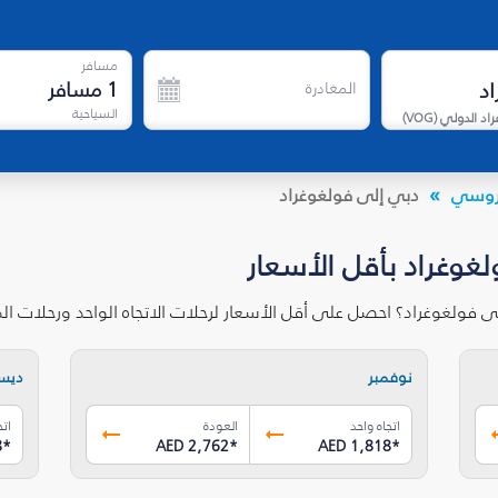
مسافر
1
مسافر
المغادرة
السياحية
اد الدولي
(
VOG
)
الروسي
دبي إلى فولغوغراد
غوغراد بأقل الأسعار
ى فولغوغراد؟ احصل على أقل الأسعار لرحلات الاتجاه الواحد ورحلات ا
نوفمبر
ديس
اتجاه واحد
العودة
اتج
8
*
AED 2,762
*
AED 1,818
*