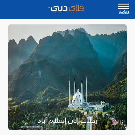
القأئمة
رحلات إلى إسلام آباد