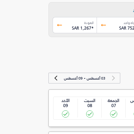
اه واحد
العودة
SAR 1,267
*
SAR 75
-
03 أغسطس
09 أغسطس
س
الجمعة
السبت
الأحد
09
08
07