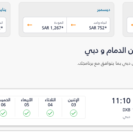
ديسمبر
يناير
اتجاه واحد
العودة
اتج
2
*
SAR 1,267
*
SAR 752
*
 الدمام و دبي
ى دبي بما يتوافق مع برنامجك.
11:10
الإثنين
الثلاثاء
الأربعاء
الخمي
06
05
04
03
DXB
دبي