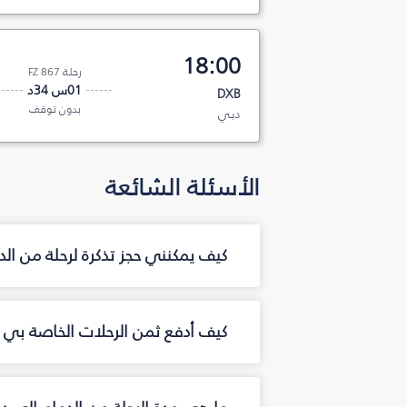
18:00
رحلة FZ 867
01س 34د
DXB
بدون توقف
دبي
الأسئلة الشائعة
كيف يمكنني حجز تذكرة لرحلة من ال
كيف أدفع ثمن الرحلات الخاصة بي م