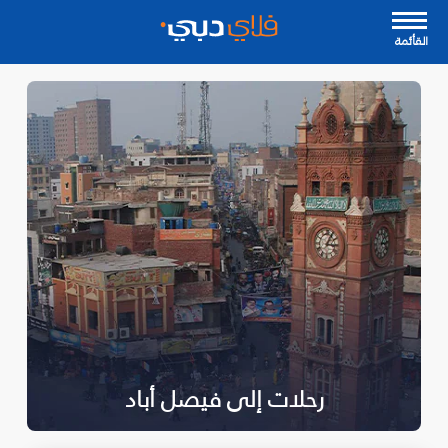
القأئمة
رحلات إلى فيصل أباد