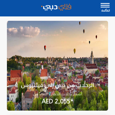
القأئمة
الرحلات من دبي إلى فيلنيوس
أسعار رحلات الذهاب ابتداءً من
*AED 2,055