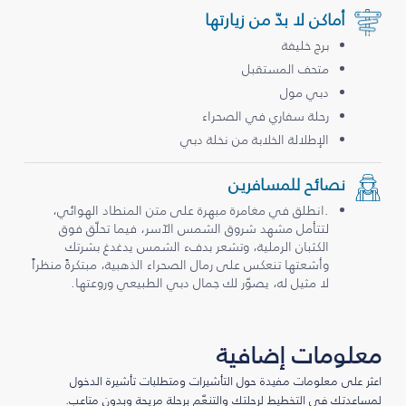
أماكن لا بدّ من زيارتها
برج خليفة
متحف المستقبل
دبي مول
رحلة سفاري في الصحراء
الإطلالة الخلابة من نخلة دبي
نصائح للمسافرين
.انطلق في مغامرة مبهرة على متن المنطاد الهوائي،
لتتأمل مشهد شروق الشمس الآسر، فيما تحلّق فوق
الكثبان الرملية، وتشعر بدفء الشمس يدغدغ بشرتك
وأشعتها تنعكس على رمال الصحراء الذهبية، مبتكرةً منظراً
لا مثيل له، يصوّر لك جمال دبي الطبيعي وروعتها.
معلومات إضافية
اعثر على معلومات مفيدة حول التأشيرات ومتطلبات تأشيرة الدخول
لمساعدتك في التخطيط لرحلتك والتنعّم برحلة مريحة وبدون متاعب.