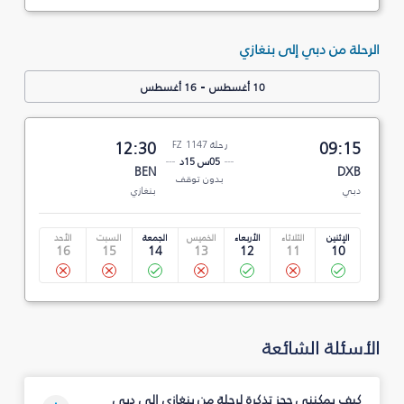
الرحلة من دبي إلى بنغازي
-
10 أغسطس
16 أغسطس
09:15
رحلة FZ 1147
12:30
05س 15د
BEN
DXB
بدون توقف
دبي
بنغازي
الإثنين
الثلاثاء
الأربعاء
الخميس
الجمعة
السبت
الأحد
16
15
14
13
12
11
10
الأسئلة الشائعة
كيف يمكنني حجز تذكرة لرحلة من بنغازي إلى دبي