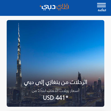
القأئمة
الرحلات من بنغازي إلى دبي
أسعار رحلات الذهاب ابتداءً من
*USD 441