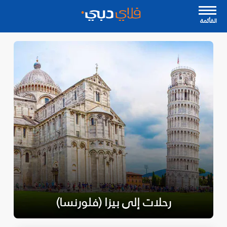
القأئمة
رحلات إلى بيزا (فلورنسا)