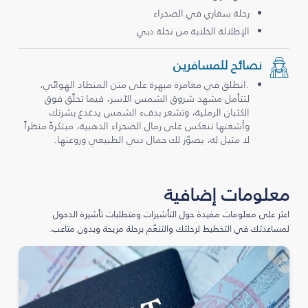
رحلة سفاري في الصحراء
الإطلالة الخلابة من نخلة دبي
نصائح للمسافرين
.انطلق في مغامرة مبهرة على متن المنطاد الهوائي،
لتتأمل مشهد شروق الشمس الآسر، فيما تحلّق فوق
الكثبان الرملية، وتشعر بدفء الشمس يدغدغ بشرتك
وأشعتها تنعكس على رمال الصحراء الذهبية، مبتكرةً منظراً
لا مثيل له، يصوّر لك جمال دبي الطبيعي وروعتها.
معلومات إضافية
اعثر على معلومات مفيدة حول التأشيرات ومتطلبات تأشيرة الدخول
لمساعدتك في التخطيط لرحلتك والتنعّم برحلة مريحة وبدون متاعب.