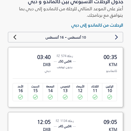
جدول الرحلات الأسبوعي بين كاتماندو و دبي
أعثر على الموعد المثالي للرحلة من كاتماندو إلى دبي بما
يتوافق مع برنامجك.
الرحلات من كاتماندو إلى دبي
-
10 أغسطس
16 أغسطس
00:35
رحلة FZ 574
03:40
04س 50د
DXB
KTM
بدون توقف
كاتماندو
دبي
الإثنين
الثلاثاء
الأربعاء
الخميس
الجمعة
السبت
الأحد
16
15
14
13
12
11
10
09:05
رحلة FZ 1134
12:05
04س 45د
DXB
KTM