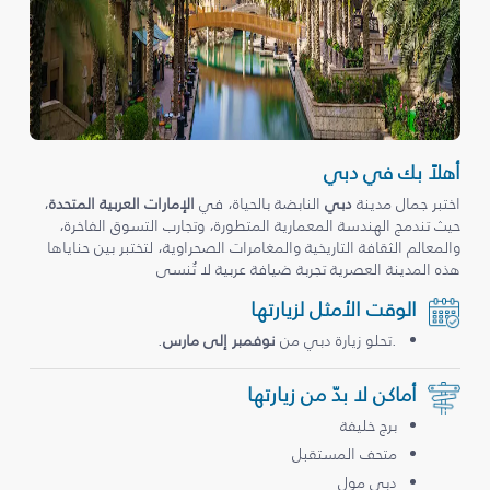
أهلاً بك في دبي
اختبر جمال مدينة
دبي
النابضة بالحياة، في
الإمارات العربية المتحدة
،
حيث تندمج الهندسة المعمارية المتطورة، وتجارب التسوق الفاخرة،
والمعالم الثقافة التاريخية والمغامرات الصحراوية، لتختبر بين حناياها
هذه المدينة العصرية تجربة ضيافة عربية لا تُنسى
الوقت الأمثل لزيارتها
.تحلو زيارة دبي من
نوفمبر إلى مارس
.
أماكن لا بدّ من زيارتها
برج خليفة
متحف المستقبل
دبي مول