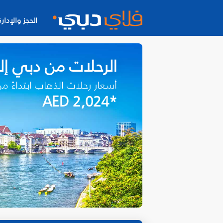
الحجز والإدارة
الرحلات من دبي إل
أسعار رحلات الذهاب ابتداءً م
*AED 2,024