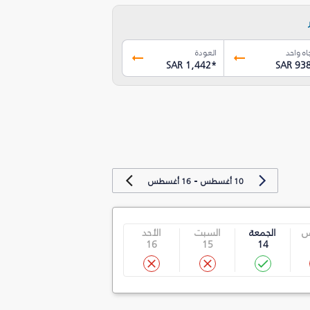
اه واحد
العودة
SAR 1,442
*
SAR 93
-
10 أغسطس
16 أغسطس
س
الجمعة
السبت
الأحد
16
15
14