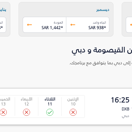
ديسمبر
يناير
اتجاه واحد
العودة
اتج
8
*
SAR 1,442
*
SAR 938
*
ن القيصومة و دبي
 إلى دبي بما يتوافق مع برنامجك.
16:25
الإثنين
الثلاثاء
الأربعاء
الخمي
13
12
11
10
DXB
دبي