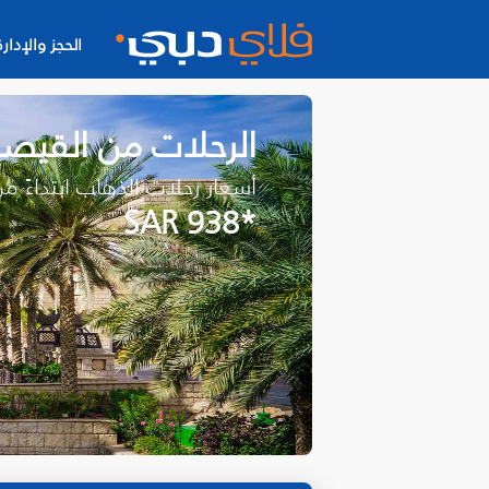
الحجز والإدارة
الرحلات من القيص
أسعار رحلات الذهاب ابتداءً م
*SAR 938