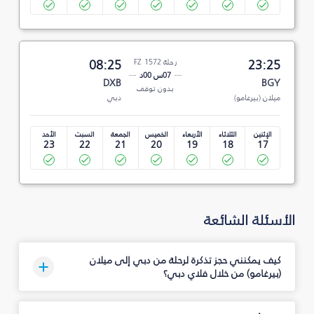
23:25
رحلة FZ 1572
08:25
07س 00د
DXB
BGY
بدون توقف
ميلان (بيرغامو)
دبي
الإثنين
الثلاثاء
الأربعاء
الخميس
الجمعة
السبت
الأحد
23
22
21
20
19
18
17
الأسئلة الشائعة
كيف يمكنني حجز تذكرة لرحلة من دبي إلى ميلان
(بيرغامو) من خلال فلاي دبي؟