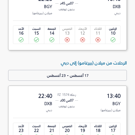
07س 45د
BGY
DXB
بدون توقف
دبي
ميلان (بيرغامو)
الإثنين
الثلاثاء
الأربعاء
الخميس
الجمعة
السبت
الأحد
16
15
14
13
12
11
10
الرحلات من ميلان (بيرغامو) إلى دبي
-
17 أغسطس
23 أغسطس
13:40
رحلة FZ 1574
22:40
07س 00د
DXB
BGY
بدون توقف
ميلان (بيرغامو)
دبي
الإثنين
الثلاثاء
الأربعاء
الخميس
الجمعة
السبت
الأحد
23
22
21
20
19
18
17