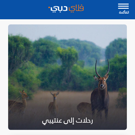
القأئمة
رحلات إلى عنتيبي