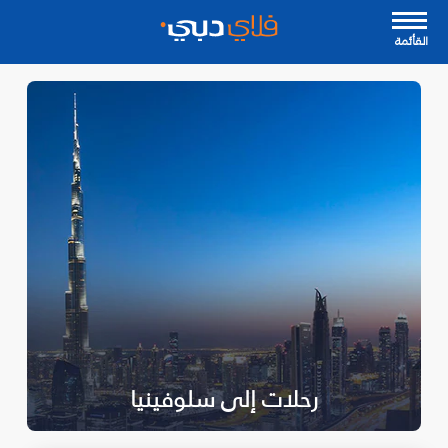
القأئمة
رحلات إلى سلوفينيا