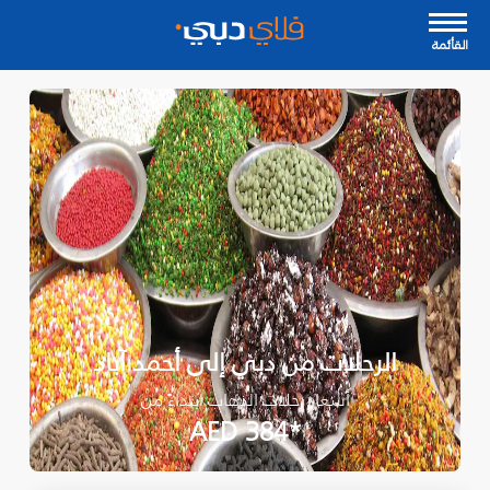
القأئمة
الرحلات من دبي إلى أحمد آباد
أسعار رحلات الذهاب ابتداءً من
*AED 384