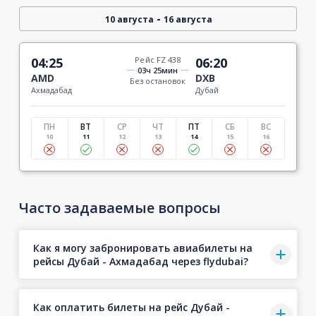
-
10 августа
16 августа
04:25
Рейс FZ 438
06:20
03ч 25мин
AMD
DXB
Без остановок
Ахмадабад
Дубай
ПН
ВТ
СР
ЧТ
ПТ
СБ
ВС
10
11
12
13
14
15
16
Часто задаваемые вопросы
Как я могу забронировать авиабилеты на
рейсы Дубай - Ахмадабад через flydubai?
Как оплатить билеты на рейс Дубай -