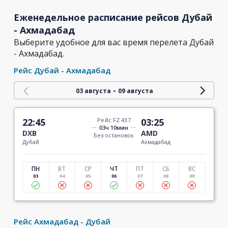
Еженедельное расписание рейсов Дубай
- Ахмадабад
Выберите удобное для вас время перелета Дубай
- Ахмадабад.
Рейс Дубай - Ахмадабад
-
03 августа
09 августа
22:45
Рейс FZ 437
03:25
03ч 10мин
DXB
AMD
Без остановок
Дубай
Ахмадабад
ПН
ВТ
СР
ЧТ
ПТ
СБ
ВС
03
04
05
06
07
08
09
Рейс Ахмадабад - Дубай