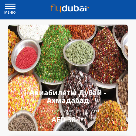
МЕНЮ
Авиабилеты Дубай -
Ахмадабад
Тарифы в одну сторону от
AED 384*