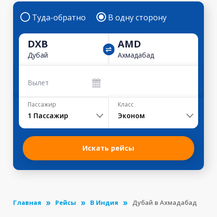
Туда-обратно
В одну сторону
DXB
AMD
Дубай
Ахмадабад
Вылет
Пассажир
Класс
1
Пассажир
Эконом
Искать рейсы
Главная
Рейсы
В Индия
Дубай в Ахмадабад