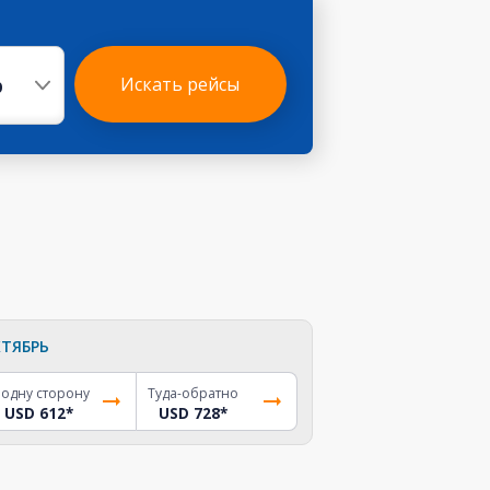
р
Искать рейсы
ТЯБРЬ
 одну сторону
Туда-обратно
USD 612
*
USD 728
*