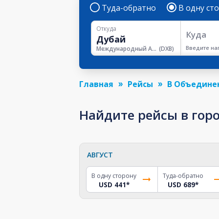
Туда-обратно
В одну ст
Откуда
Куда
Введите на
Международный Аэропорт Дубая
(
DXB
)
Главная
Рейсы
В Объедине
Найдите рейсы в гор
АВГУСТ
В одну сторону
Туда-обратно
USD 441
*
USD 689
*