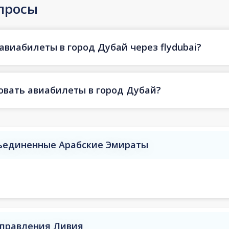
просы
авиабилеты в город Дубай через flydubai?
овать авиабилеты в город Дубай?
бъединенные Арабские Эмираты
аправления Ливия