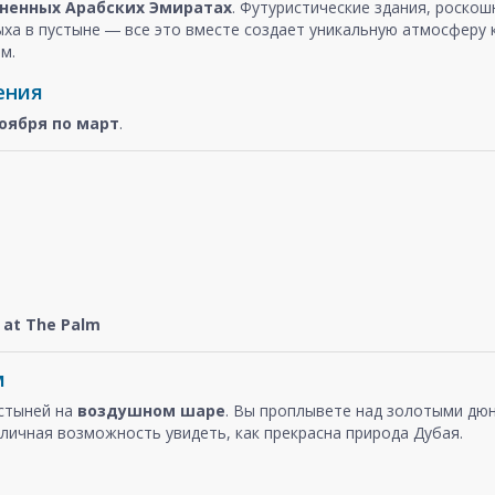
ненных Арабских Эмиратах
. Футуристические здания, роско
ыха в пустыне ― все это вместе создает уникальную атмосферу
м.
ения
оября
по март
.
at The Palm
м
устыней на
воздушном шаре
. Вы проплывете над золотыми дюн
личная возможность увидеть, как прекрасна природа Дубая.