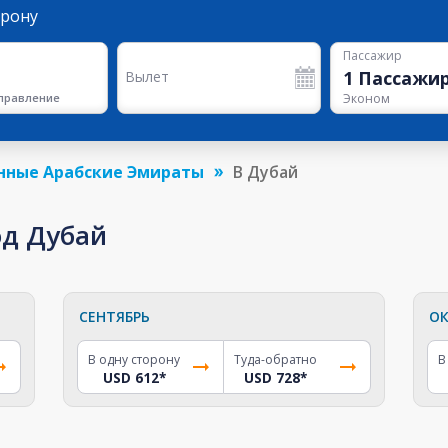
орону
Пассажир
1
Пассажи
Вылет
правление
Эконом
нные Арабские Эмираты
В Дубай
од Дубай
СЕНТЯБРЬ
ОК
В одну сторону
Туда-обратно
В
USD 612
*
USD 728
*