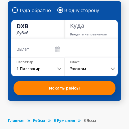
Туда-обратно
В одну сторону
Куда
DXB
Дубай
Введите направление
Вылет
Пассажир
Класс
1
Пассажир
Эконом
Искать рейсы
Главная
Рейсы
В Румыния
В Яссы