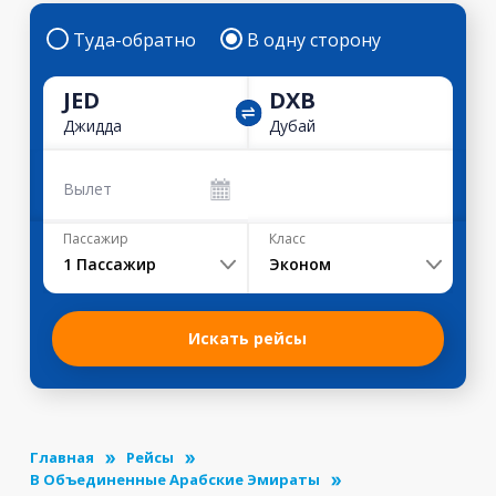
Туда-обратно
В одну сторону
JED
DXB
Джидда
Дубай
Вылет
Пассажир
Класс
1
Пассажир
Эконом
Искать рейсы
Главная
Рейсы
В Объединенные Арабские Эмираты