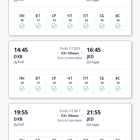
ПН
ВТ
СР
ЧТ
ПТ
СБ
ВС
10
11
12
13
14
15
16
14:45
Рейс FZ 829
16:45
03ч 00мин
DXB
JED
Без остановок
Дубай
Джидда
ПН
ВТ
СР
ЧТ
ПТ
СБ
ВС
10
11
12
13
14
15
16
19:55
Рейс FZ 807
21:55
03ч 00мин
DXB
JED
Без остановок
Дубай
Джидда