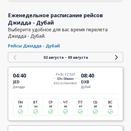
Еженедельное расписание рейсов
Джидда - Дубай
Выберите удобное для вас время перелета
Джидда - Дубай.
Рейсы Джидда - Дубай
-
03 августа
09 августа
04:40
Рейс FZ 920
08:40
03ч 00мин
JED
DXB
Без остановок
Джидда
Дубай
ПН
ВТ
СР
ЧТ
ПТ
СБ
ВС
03
04
05
06
07
08
09