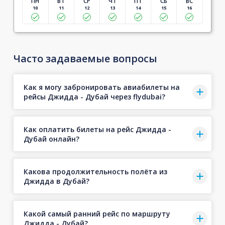
ПН
ВТ
СР
ЧТ
ПТ
СБ
ВС
10
11
12
13
14
15
16
Часто задаваемые вопросы
Как я могу забронировать авиабилеты на
рейсы Джидда - Дубай через flydubai?
Как оплатить билеты на рейс Джидда -
Дубай онлайн?
Какова продолжительность полёта из
Джидда в Дубай?
Какой самый ранний рейс по маршруту
Джидда - Дубай?