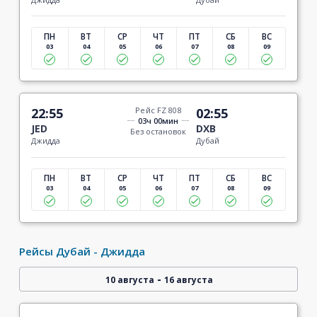
ПН
ВТ
СР
ЧТ
ПТ
СБ
ВС
03
04
05
06
07
08
09
22:55
Рейс FZ 808
02:55
03ч 00мин
JED
DXB
Без остановок
Джидда
Дубай
ПН
ВТ
СР
ЧТ
ПТ
СБ
ВС
03
04
05
06
07
08
09
Рейсы Дубай - Джидда
-
10 августа
16 августа