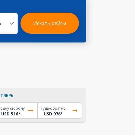
р
Искать рейсы
ТЯБРЬ
 одну сторону
Туда-обратно
USD 516
*
USD 976
*