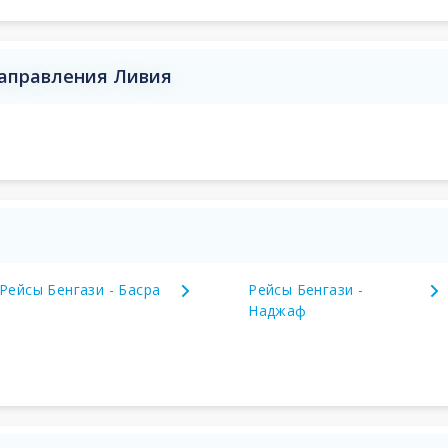
направления Ливия
Рейсы Бенгази - Басра
Рейсы Бенгази -
Наджаф