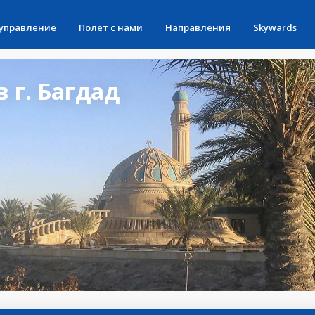
 управление
Полет с нами
Направления
Skywards
 г. Багдад