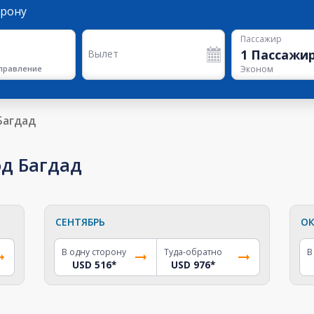
орону
Пассажир
1
Пассажи
Вылет
правление
Эконом
Багдад
од Багдад
СЕНТЯБРЬ
ОК
В одну сторону
Туда-обратно
В
USD 516
*
USD 976
*