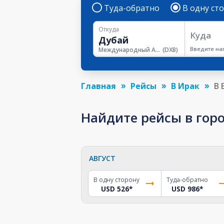
Туда-обратно
В одну ст
Откуда
Куда
Введите на
Международный Аэропорт Дубая
(
DXB
)
Главная
Рейсы
В Ирак
В 
Найдите рейсы в гор
АВГУСТ
В одну сторону
Туда-обратно
USD 526
*
USD 986
*