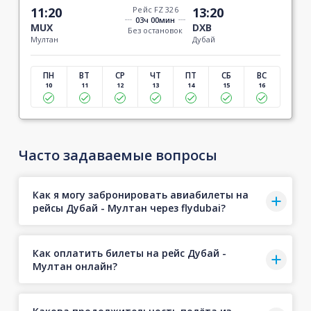
11:20
Рейс FZ 326
13:20
03ч 00мин
MUX
DXB
Без остановок
Мултан
Дубай
ПН
ВТ
СР
ЧТ
ПТ
СБ
ВС
10
11
12
13
14
15
16
Часто задаваемые вопросы
Как я могу забронировать авиабилеты на
рейсы Дубай - Мултан через flydubai?
Как оплатить билеты на рейс Дубай -
Мултан онлайн?