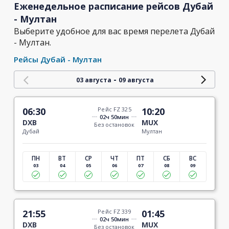
Еженедельное расписание рейсов Дубай
- Мултан
Выберите удобное для вас время перелета Дубай
- Мултан.
Рейсы Дубай - Мултан
-
03 августа
09 августа
06:30
Рейс FZ 325
10:20
02ч 50мин
DXB
MUX
Без остановок
Дубай
Мултан
ПН
ВТ
СР
ЧТ
ПТ
СБ
ВС
03
04
05
06
07
08
09
21:55
Рейс FZ 339
01:45
02ч 50мин
DXB
MUX
Без остановок