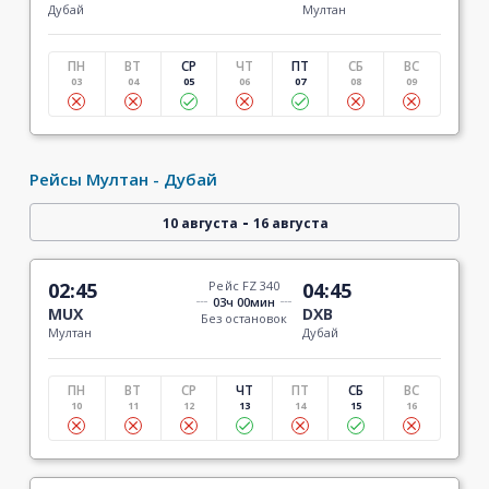
Дубай
Мултан
ПН
ВТ
СР
ЧТ
ПТ
СБ
ВС
03
04
05
06
07
08
09
Рейсы Мултан - Дубай
-
10 августа
16 августа
02:45
Рейс FZ 340
04:45
03ч 00мин
MUX
DXB
Без остановок
Мултан
Дубай
ПН
ВТ
СР
ЧТ
ПТ
СБ
ВС
10
11
12
13
14
15
16