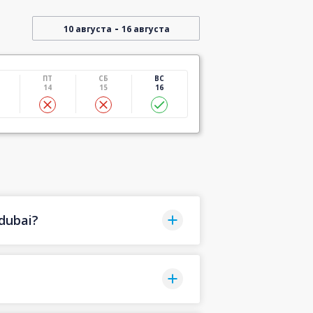
-
10 августа
16 августа
ПТ
СБ
ВС
14
15
16
dubai?