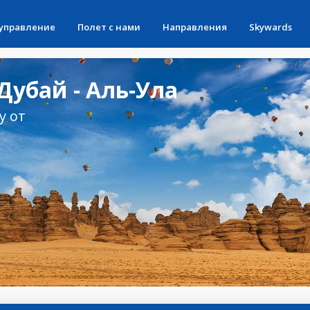
 управление
Полет с нами
Направления
Skywards
убай - Аль-Ула
у от