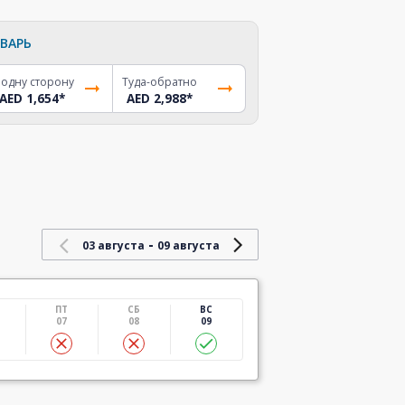
ВАРЬ
 одну сторону
Туда-обратно
AED 1,654
*
AED 2,988
*
-
03 августа
09 августа
ПТ
СБ
ВС
07
08
09