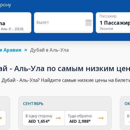
орону
Пассажир
1
Пассажи
Вылет
Эконом
Аэропорт Аль-Ула
(
ULH
)
я Аравия
Дубай в Аль-Ула
ай - Аль-Ула по самым низким це
Дубай - Аль-Ула? Найдите самые низкие цены на билеты
СЕНТЯБРЬ
ОК
В одну сторону
Туда-обратно
В
AED 1,654
*
AED 2,988
*