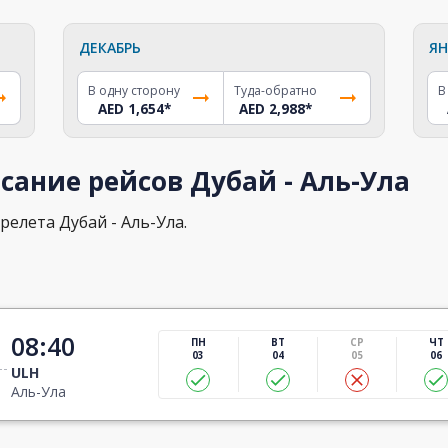
ДЕКАБРЬ
ЯН
В одну сторону
Туда-обратно
В
AED 1,654
*
AED 2,988
*
сание рейсов Дубай - Аль-Ула
релета Дубай - Аль-Ула.
08:40
ПН
ВТ
СР
ЧТ
03
04
05
06
ULH
Аль-Ула