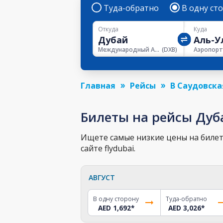
Туда-обратно
В одну ст
Откуда
Куда
Международный Аэропорт Дубая
(
DXB
)
Главная
Рейсы
В Саудовска
Билеты на рейсы Дуб
Ищете самые низкие цены на билет 
сайте flydubai.
АВГУСТ
В одну сторону
Туда-обратно
AED 1,692
*
AED 3,026
*