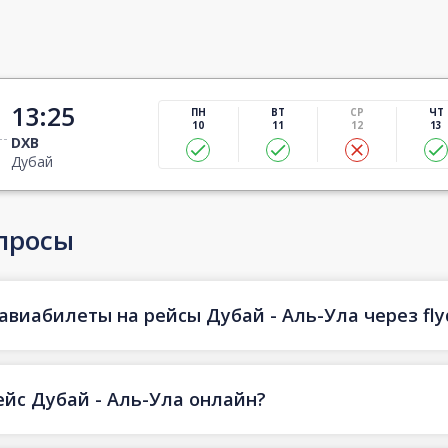
13:25
ПН
ВТ
СР
ЧТ
10
11
12
13
DXB
Дубай
просы
авиабилеты на рейсы Дубай - Аль-Ула через fly
ейс Дубай - Аль-Ула онлайн?