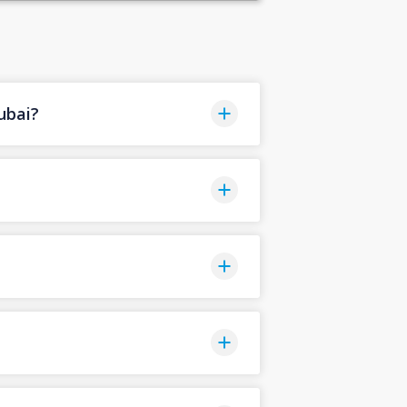
ubai?