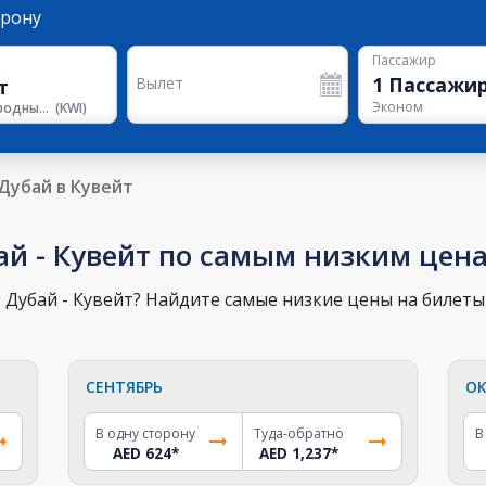
орону
Пассажир
1
Пассажи
Вылет
Эконом
Международный аэропорт Кувейт
(
KWI
)
Дубай в Кувейт
ай - Кувейт по самым низким цен
Дубай - Кувейт? Найдите самые низкие цены на билеты 
СЕНТЯБРЬ
ОК
В одну сторону
Туда-обратно
В
AED 624
*
AED 1,237
*