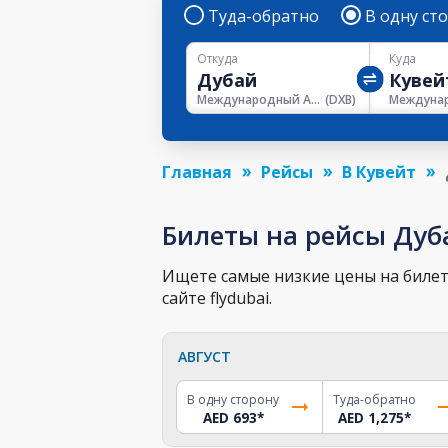
Туда-обратно
В одну ст
Откуда
Куда
Международный Аэропорт Дубая
(
DXB
)
Главная
Рейсы
В Кувейт
Билеты на рейсы Дуб
Ищете самые низкие цены на билет 
сайте flydubai.
АВГУСТ
В одну сторону
Туда-обратно
AED 693
*
AED 1,275
*