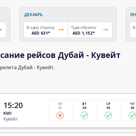
ДЕКАБРЬ
ЯН
В одну сторону
Туда-обратно
В
AED 631
*
AED 1,152
*
сание рейсов Дубай - Кувейт
релета Дубай - Кувейт.
15:20
ПН
ВТ
СР
ЧТ
03
04
05
06
KWI
Кувейт