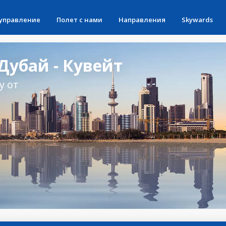
 управление
Полет с нами
Направления
Skywards
убай - Кувейт
у от