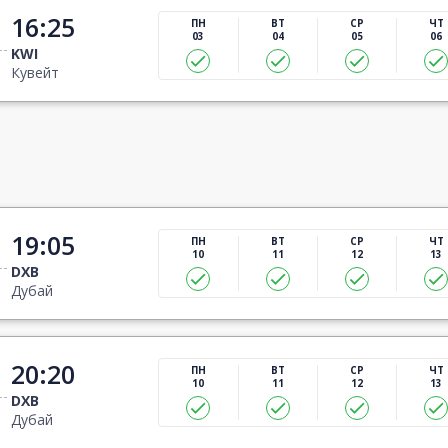
16:25
ПН
ВТ
СР
ЧТ
03
04
05
06
KWI
Кувейт
19:05
ПН
ВТ
СР
ЧТ
10
11
12
13
DXB
Дубай
20:20
ПН
ВТ
СР
ЧТ
10
11
12
13
DXB
Дубай