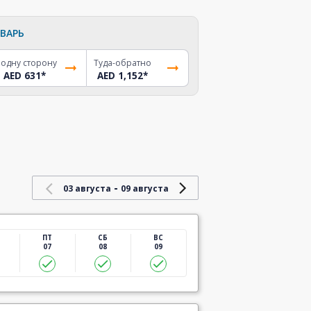
ВАРЬ
 одну сторону
Туда-обратно
AED 631
*
AED 1,152
*
-
03 августа
09 августа
ПТ
СБ
ВС
07
08
09