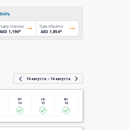
ВАРЬ
 одну сторону
Туда-обратно
AED 1,190
*
AED 1,854
*
-
10 августа
16 августа
ПТ
СБ
ВС
14
15
16