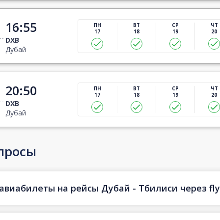
16:55
ПН
ВТ
СР
ЧТ
17
18
19
20
DXB
Дубай
20:50
ПН
ВТ
СР
ЧТ
17
18
19
20
DXB
Дубай
просы
авиабилеты на рейсы Дубай - Тбилиси через fly