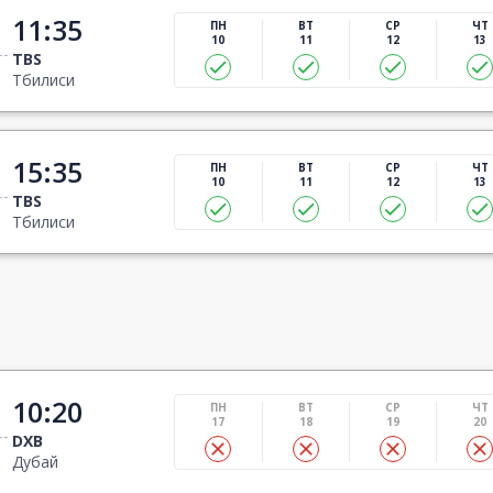
11:35
ПН
ВТ
СР
ЧТ
10
11
12
13
TBS
Тбилиси
15:35
ПН
ВТ
СР
ЧТ
10
11
12
13
TBS
Тбилиси
10:20
ПН
ВТ
СР
ЧТ
17
18
19
20
DXB
Дубай