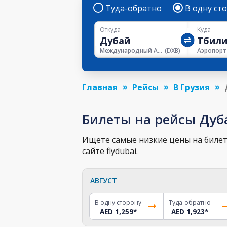
Туда-обратно
В одну ст
Откуда
Куда
Международный Аэропорт Дубая
(
DXB
)
Главная
Рейсы
В Грузия
Билеты на рейсы Дуб
Ищете самые низкие цены на билет 
сайте flydubai.
АВГУСТ
В одну сторону
Туда-обратно
AED 1,259
*
AED 1,923
*