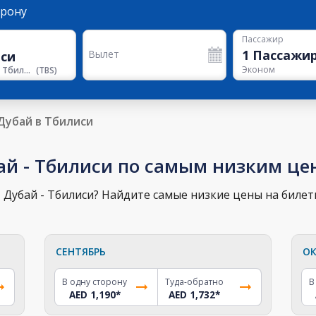
орону
Пассажир
1
Пассажи
Вылет
Эконом
Аэропорт Тбилиси
(
TBS
)
Дубай в Тбилиси
ай - Тбилиси по самым низким це
Дубай - Тбилиси? Найдите самые низкие цены на билеты
СЕНТЯБРЬ
ОК
В одну сторону
Туда-обратно
В
AED 1,190
*
AED 1,732
*