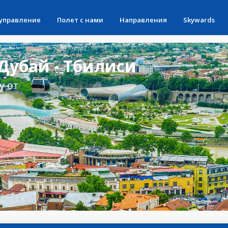
 управление
Полет с нами
Направления
Skywards
Дубай - Тбилиси
у от