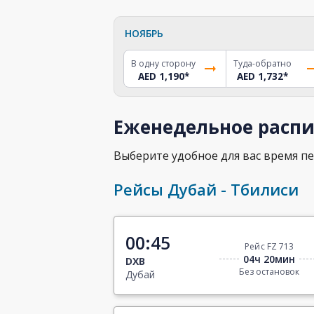
НОЯБРЬ
В одну сторону
Туда-обратно
AED 1,190
*
AED 1,732
*
Еженедельное распи
Выберите удобное для вас время пе
Рейсы Дубай - Тбилиси
00:45
Рейс FZ 713
04ч 20мин
DXB
Без остановок
Дубай