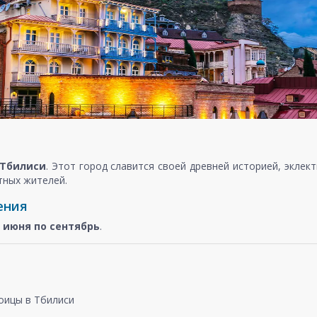
Тбилиси
. Этот город славится своей древней историей, экле
тных жителей.
ения
с
июня по сентябрь
.
оицы в Тбилиси