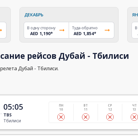
ДЕКАБРЬ
ЯН
В одну сторону
Туда-обратно
В
AED 1,190
*
AED 1,854
*
сание рейсов Дубай - Тбилиси
релета Дубай - Тбилиси.
05:05
ПН
ВТ
СР
ЧТ
10
11
12
13
TBS
Тбилиси