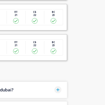
ПТ
СБ
ВС
21
22
23
ПТ
СБ
ВС
21
22
23
dubai?