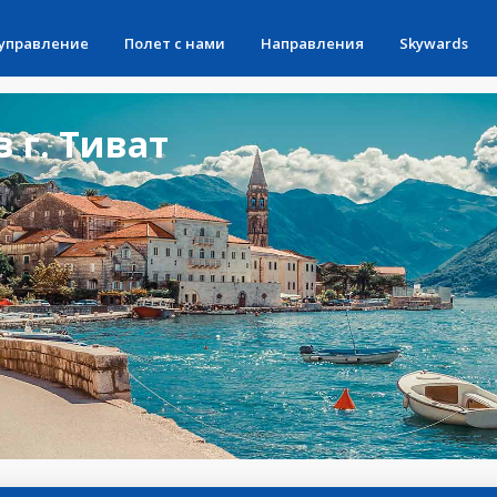
 управление
Полет с нами
Направления
Skywards
 г. Тиват