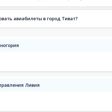
овать авиабилеты в город Тиват?
рногория
аправления Ливия