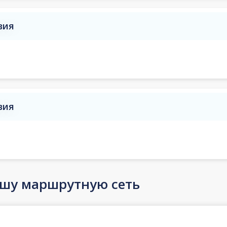
вия
вия
ашу маршрутную сеть