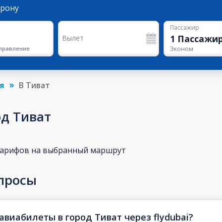
орону
Пассажир
1
Пассажи
Вылет
правление
Эконом
я
В Тиват
од Тиват
тарифов на выбранный маршрут
просы
авиабилеты в город Тиват через flydubai?