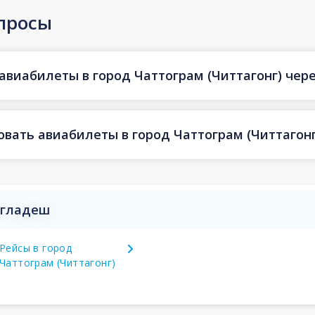
просы
авиабилеты в город Чаттограм (Читтагонг) через
овать авиабилеты в город Чаттограм (Читтагонг
нгладеш
Рейсы в город
Чаттограм (Читтагонг)