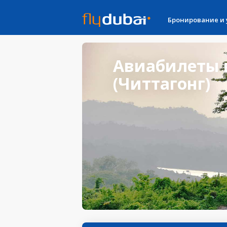
Бронирование и
Авиабилеты в
(Читтагонг)