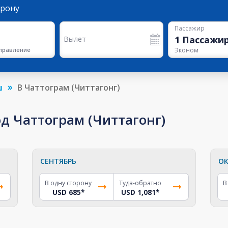
орону
Пассажир
1
Пассажи
Вылет
правление
Эконом
ш
В Чаттограм (Читтагонг)
д Чаттограм (Читтагонг)
СЕНТЯБРЬ
ОК
В одну сторону
Туда-обратно
В
USD 685
*
USD 1,081
*