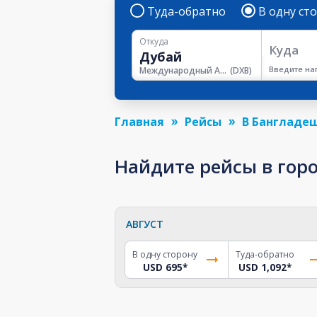
Туда-обратно
В одну ст
Откуда
Куда
Введите на
Международный Аэропорт Дубая
(
DXB
)
Главная
Рейсы
В Бангладе
Найдите рейсы в горо
АВГУСТ
В одну сторону
Туда-обратно
USD 695
*
USD 1,092
*