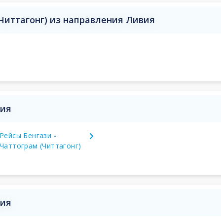
(Читтагонг) из направления Ливия
вия
Рейсы Бенгази -
Чаттограм (Читтагонг)
вия