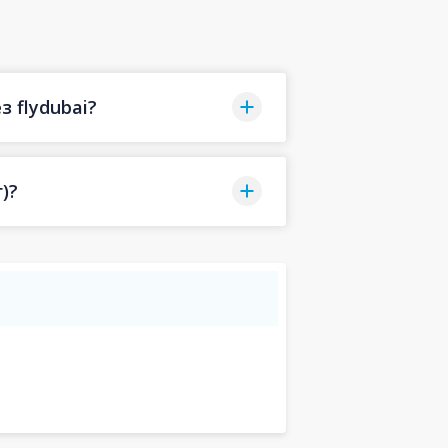
 flydubai?
)?