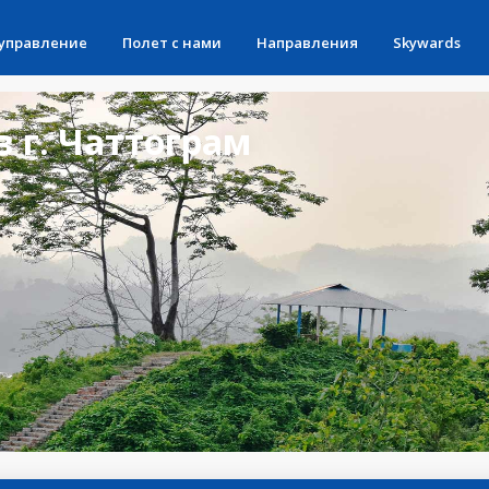
 управление
Полет с нами
Направления
Skywards
 г. Чаттограм