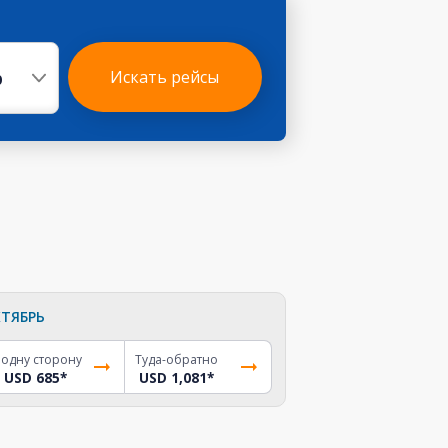
р
Искать рейсы
ТЯБРЬ
 одну сторону
Туда-обратно
USD 685
*
USD 1,081
*