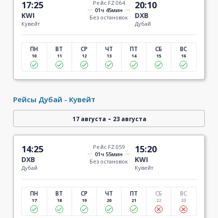
17:25
Рейс FZ 064
20:10
01ч 45мин
KWI
DXB
Без остановок
Кувейт
Дубай
ПН
ВТ
СР
ЧТ
ПТ
СБ
ВС
10
11
12
13
14
15
16
Рейсы Дубай - Кувейт
-
17 августа
23 августа
14:25
Рейс FZ 059
15:20
01ч 55мин
DXB
KWI
Без остановок
Дубай
Кувейт
ПН
ВТ
СР
ЧТ
ПТ
СБ
ВС
17
18
19
20
21
22
23