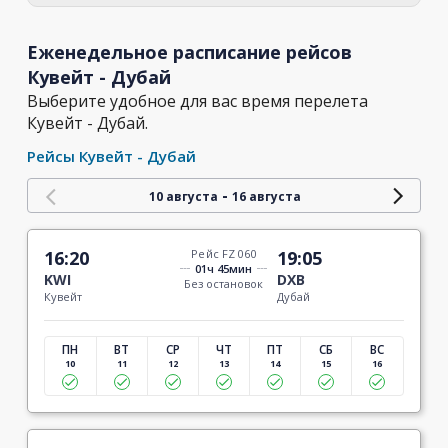
Еженедельное расписание рейсов
Кувейт - Дубай
Выберите удобное для вас время перелета
Кувейт - Дубай.
Рейсы Кувейт - Дубай
-
10 августа
16 августа
16:20
Рейс FZ 060
19:05
01ч 45мин
KWI
DXB
Без остановок
Кувейт
Дубай
ПН
ВТ
СР
ЧТ
ПТ
СБ
ВС
10
11
12
13
14
15
16