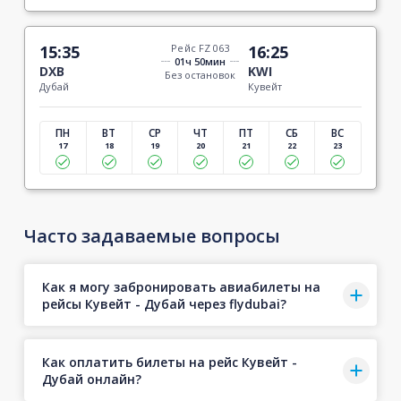
15:35
Рейс FZ 063
16:25
01ч 50мин
DXB
KWI
Без остановок
Дубай
Кувейт
ПН
ВТ
СР
ЧТ
ПТ
СБ
ВС
17
18
19
20
21
22
23
Часто задаваемые вопросы
Как я могу забронировать авиабилеты на
рейсы Кувейт - Дубай через flydubai?
Как оплатить билеты на рейс Кувейт -
Дубай онлайн?