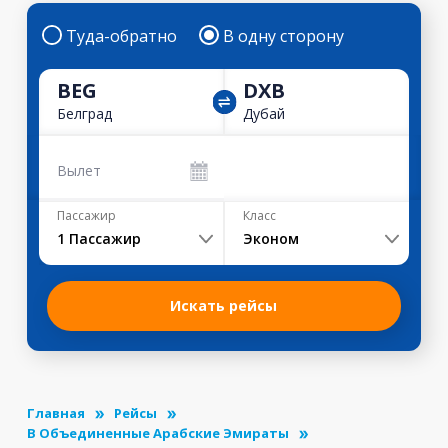
Туда-обратно
В одну сторону
BEG
DXB
Белград
Дубай
Вылет
Пассажир
Класс
1
Пассажир
Эконом
Искать рейсы
Главная
Рейсы
В Объединенные Арабские Эмираты