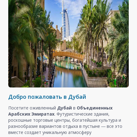
Добро пожаловать в Дубай
Посетите оживленный
Дубай
в
Объединенных
Арабских Эмиратах
. Футуристические здания,
роскошные торговые центры, богатейшая культура и
разнообразие вариантов отдыха в пустыне ― все это
вместе создает уникальную атмосферу