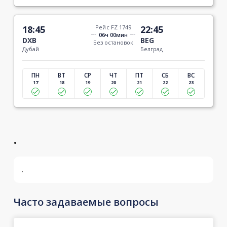
18:45
Рейс FZ 1749
22:45
06ч 00мин
DXB
BEG
Без остановок
Дубай
Белград
ПН
ВТ
СР
ЧТ
ПТ
СБ
ВС
17
18
19
20
21
22
23
.
.
Часто задаваемые вопросы