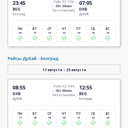
23:45
Рейс FZ 1750
07:05
05ч 20мин
BEG
DXB
Без остановок
Белград
Дубай
ПН
ВТ
СР
ЧТ
ПТ
СБ
ВС
10
11
12
13
14
15
16
Рейсы Дубай - Белград
-
17 августа
23 августа
08:55
Рейс FZ 1745
12:55
06ч 00мин
DXB
BEG
Без остановок
Дубай
Белград
ПН
ВТ
СР
ЧТ
ПТ
СБ
ВС
17
18
19
20
21
22
23