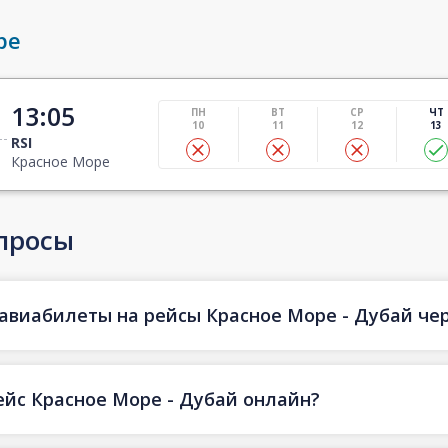
ре
13:05
ПН
ВТ
СР
ЧТ
10
11
12
13
RSI
Красное Море
просы
авиабилеты на рейсы Красное Море - Дубай чере
ейс Красное Море - Дубай онлайн?