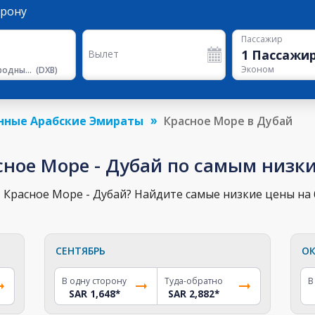
орону
Пассажир
1
Пассажи
Вылет
Эконом
Международный Аэропорт Дубая
(
DXB
)
нные Арабские Эмираты
Красное Море в Дубай
сное Море - Дубай по самым низк
Красное Море - Дубай? Найдите самые низкие цены на б
СЕНТЯБРЬ
ОК
В одну сторону
Туда-обратно
В
SAR 1,648
*
SAR 2,882
*