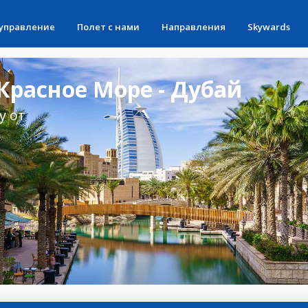
 управление
Полет с нами
Направления
Skywards
расное Море - Дубай
у от