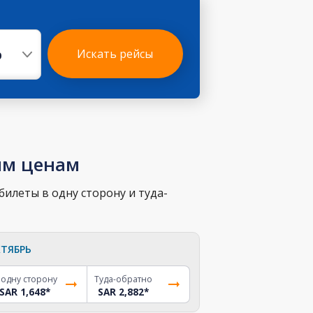
р
Искать рейсы
им ценам
илеты в одну сторону и туда-
ТЯБРЬ
 одну сторону
Туда-обратно
SAR 1,648
*
SAR 2,882
*