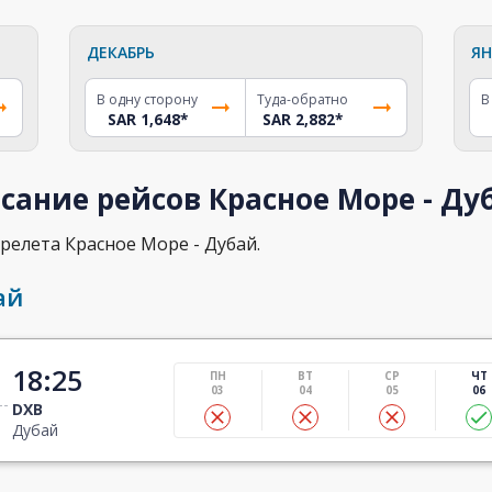
ДЕКАБРЬ
ЯН
В одну сторону
Туда-обратно
В
SAR 1,648
*
SAR 2,882
*
сание рейсов Красное Море - Ду
релета Красное Море - Дубай.
ай
18:25
ПН
ВТ
СР
ЧТ
03
04
05
06
DXB
Дубай