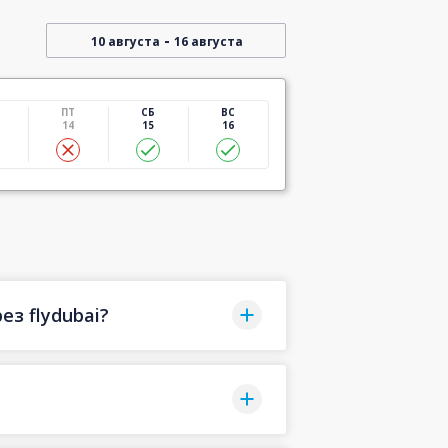
-
10 августа
16 августа
ПТ
СБ
ВС
14
15
16
з flydubai?