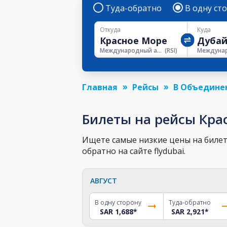
Туда-обратно
В одну ст
Откуда
Куда
Международный аэропорт Красного моря
(
RSI
)
Главная
Рейсы
В Объедине
Билеты на рейсы Кра
Ищете самые низкие цены на билет 
обратно на сайте flydubai.
АВГУСТ
В одну сторону
Туда-обратно
SAR 1,688
*
SAR 2,921
*