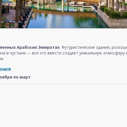
ненных Арабских Эмиратах
. Футуристические здания, роско
ыха в пустыне ― все это вместе создает уникальную атмосферу
м.
ения
оября
по март
.