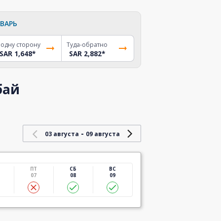
ВАРЬ
 одну сторону
Туда-обратно
SAR 1,648
*
SAR 2,882
*
бай
-
03 августа
09 августа
ПТ
СБ
ВС
07
08
09