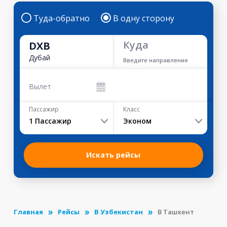
Туда-обратно
В одну сторону
Куда
DXB
Дубай
Введите направление
Вылет
Пассажир
Класс
1
Пассажир
Эконом
Искать рейсы
Главная
Рейсы
В Узбекистан
В Ташкент