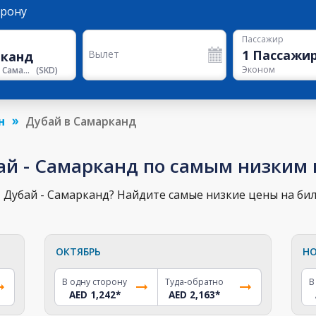
орону
Пассажир
1
Пассажи
Вылет
Эконом
Аэропорт Самарканд
(
SKD
)
н
Дубай в Самарканд
ай - Самарканд по самым низким
 Дубай - Самарканд? Найдите самые низкие цены на бил
ОКТЯБРЬ
НО
В одну сторону
Туда-обратно
В
AED 1,242
*
AED 2,163
*