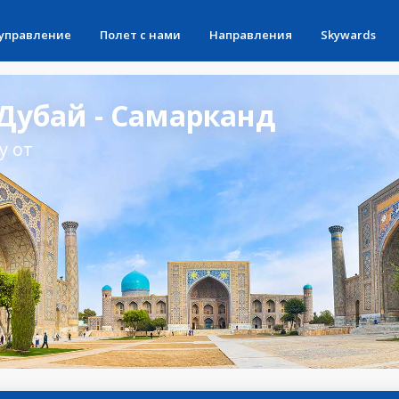
 управление
Полет с нами
Направления
Skywards
Дубай - Самарканд
у от