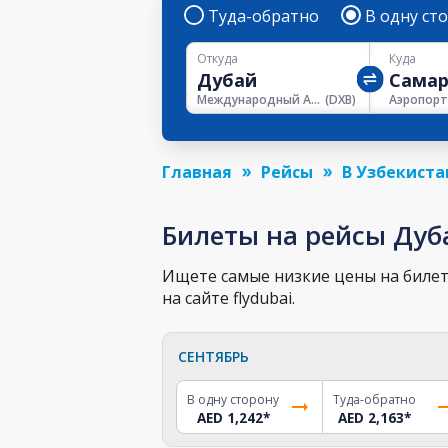
Туда-обратно
В одну ст
Откуда
Куда
Международный Аэропорт Дубая
(
DXB
)
Главная
Рейсы
В Узбекиста
Билеты на рейсы Дуб
Ищете самые низкие цены на билет
на сайте flydubai.
СЕНТЯБРЬ
В одну сторону
Туда-обратно
AED 1,242
*
AED 2,163
*