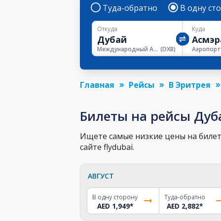
Туда-обратно
В одну ст
Откуда
Куда
Международный Аэропорт Дубая
(
DXB
)
Главная
Рейсы
В Эритрея
Билеты на рейсы Дуб
Ищете самые низкие цены на билет 
сайте flydubai.
АВГУСТ
В одну сторону
Туда-обратно
AED 1,949
*
AED 2,882
*