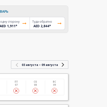
ВАРЬ
 одну сторону
Туда-обратно
AED 1,911
*
AED 2,844
*
-
03 августа
09 августа
ПТ
СБ
ВС
07
08
09