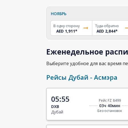
НОЯБРЬ
В одну сторону
Туда-обратно
AED 1,911
*
AED 2,844
*
Еженедельное распи
Выберите удобное для вас время пе
Рейсы Дубай - Асмэра
05:55
Рейс FZ 8499
03ч 40мин
DXB
Без остановок
Дубай