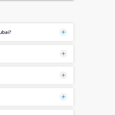
ubai?