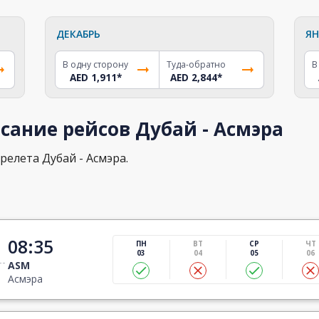
ДЕКАБРЬ
ЯН
В одну сторону
Туда-обратно
В
AED 1,911
*
AED 2,844
*
сание рейсов Дубай - Асмэра
релета Дубай - Асмэра.
08:35
ПН
ВТ
СР
ЧТ
03
04
05
06
ASM
Асмэра