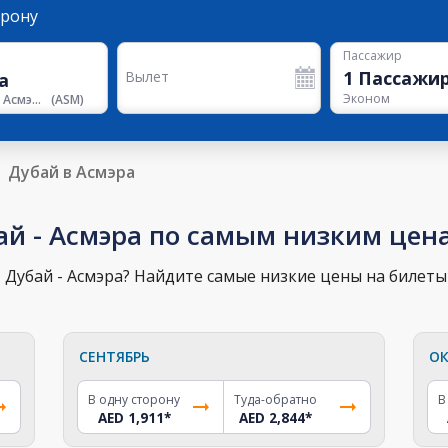
орону
Пассажир
1
Пассажи
Вылет
Эконом
Аэропорт Асмэры
(
ASM
)
Дубай в Асмэра
ай - Асмэра по самым низким цен
Дубай - Асмэра? Найдите самые низкие цены на билеты 
СЕНТЯБРЬ
ОК
В одну сторону
Туда-обратно
В
AED 1,911
*
AED 2,844
*