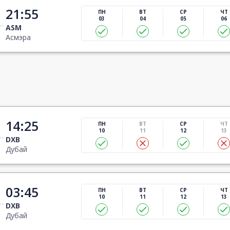
21:55
ПН
ВТ
СР
ЧТ
03
04
05
06
ASM
Асмэра
14:25
ПН
ВТ
СР
ЧТ
10
11
12
13
DXB
Дубай
03:45
ПН
ВТ
СР
ЧТ
10
11
12
13
DXB
Дубай