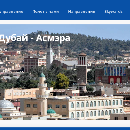
 управление
Полет с нами
Направления
Skywards
убай - Асмэра
у от