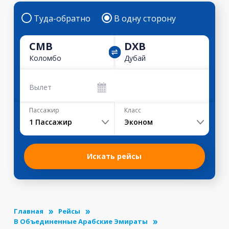
Туда-обратно
В одну сторону
CMB
DXB
Коломбо
Дубай
Вылет
Пассажир
Класс
1
Пассажир
Эконом
Искать рейсы
Главная
Рейсы
В Объединенные Арабские Эмираты