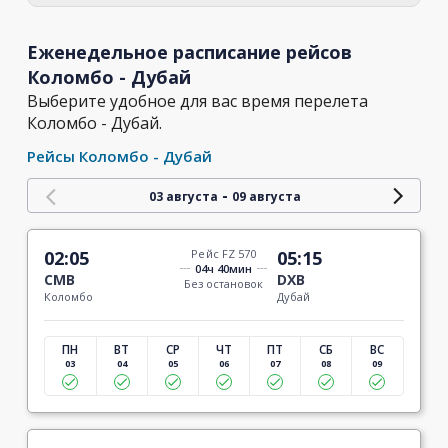
Еженедельное расписание рейсов
Коломбо - Дубай
Выберите удобное для вас время перелета
Коломбо - Дубай.
Рейсы Коломбо - Дубай
-
03 августа
09 августа
02:05
Рейс FZ 570
05:15
04ч 40мин
CMB
DXB
Без остановок
Коломбо
Дубай
ПН
ВТ
СР
ЧТ
ПТ
СБ
ВС
03
04
05
06
07
08
09