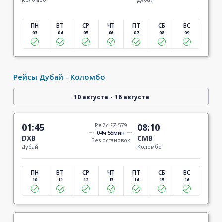
ПН
ВТ
СР
ЧТ
ПТ
СБ
ВС
03
04
05
06
07
08
09
Рейсы Дубай - Коломбо
-
10 августа
16 августа
01:45
Рейс FZ 579
08:10
04ч 55мин
DXB
CMB
Без остановок
Дубай
Коломбо
ПН
ВТ
СР
ЧТ
ПТ
СБ
ВС
10
11
12
13
14
15
16