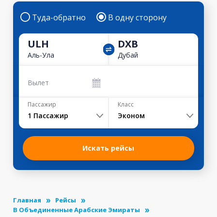
Туда-обратно
В одну сторону
ULH
DXB
Аль-Ула
Дубай
Вылет
Пассажир
Класс
1
Пассажир
Эконом
Искать рейсы
Главная
Рейсы
В Объединенные Арабские Эмираты