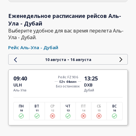
Еженедельное расписание рейсов Аль-
Ула - Дубай
Выберите удобное для вас время перелета Аль-
Ула - Дубай.
Рейс Аль-Ула - Дубай
-
10 августа
16 августа
09:40
Рейс FZ 906
13:25
02ч 44мин
ULH
DXB
Без остановок
Аль-Ула
Дубай
ПН
ВТ
СР
ЧТ
ПТ
СБ
ВС
10
11
12
13
14
15
16