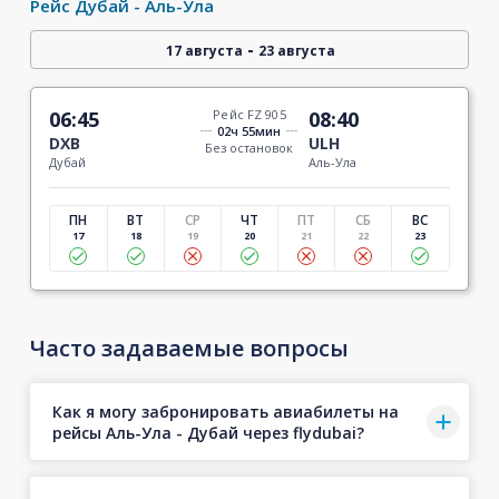
Рейс Дубай - Аль-Ула
-
17 августа
23 августа
06:45
Рейс FZ 905
08:40
02ч 55мин
DXB
ULH
Без остановок
Дубай
Аль-Ула
ПН
ВТ
СР
ЧТ
ПТ
СБ
ВС
17
18
19
20
21
22
23
Часто задаваемые вопросы
Как я могу забронировать авиабилеты на
рейсы Аль-Ула - Дубай через flydubai?