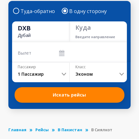
Туда-обратно
В одну сторону
Куда
DXB
Дубай
Введите направление
Вылет
Пассажир
Класс
1
Пассажир
Эконом
Искать рейсы
Главная
Рейсы
В Пакистан
В Сиялкот