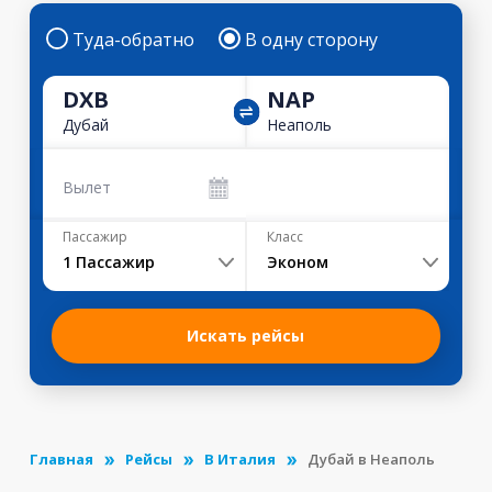
Туда-обратно
В одну сторону
DXB
NAP
Дубай
Неаполь
Вылет
Пассажир
Класс
1
Пассажир
Эконом
Искать рейсы
Главная
Рейсы
В Италия
Дубай в Неаполь