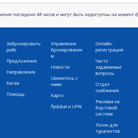
ение последних 48 часов и могут быть недоступны на момент 
Забронировать
Управление
Онлайн-
рейс
бронирование
регистрация
м
Предложения
Часто
Новости
задаваемые
Направления
вопросы
Свяжитесь с
Багаж
нами
Отдел
снабжения
Помощь
Карго
Реклама на
flydubai и UFW
бортовой
системе
Логин для
турагентов