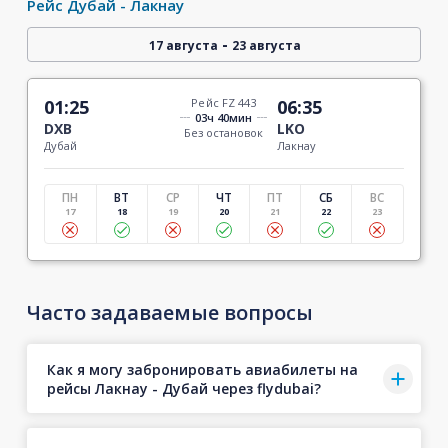
Рейс Дубай - Лакнау
-
17 августа
23 августа
01:25
Рейс FZ 443
06:35
03ч 40мин
DXB
LKO
Без остановок
Дубай
Лакнау
ПН
ВТ
СР
ЧТ
ПТ
СБ
ВС
17
18
19
20
21
22
23
Часто задаваемые вопросы
Как я могу забронировать авиабилеты на
рейсы Лакнау - Дубай через flydubai?