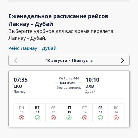
Еженедельное расписание рейсов
Лакнау - Дубай
Выберите удобное для вас время перелета
Лакнау - Дубай.
Рейс Лакнау - Дубай
-
10 августа
16 августа
07:35
Рейс FZ 444
10:10
04ч 05мин
LKO
DXB
Без остановок
Лакнау
Дубай
ПН
ВТ
СР
ЧТ
ПТ
СБ
ВС
10
11
12
13
14
15
16