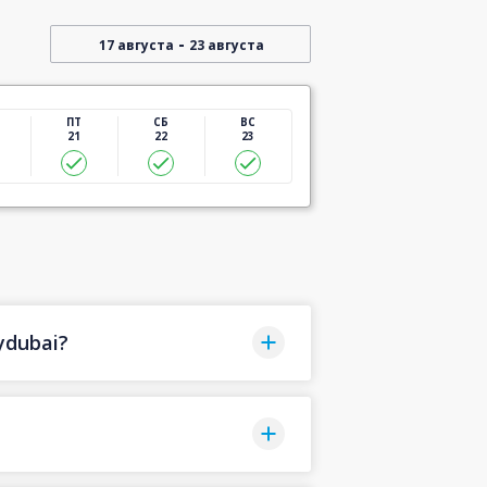
-
17 августа
23 августа
ПТ
СБ
ВС
21
22
23
ydubai?