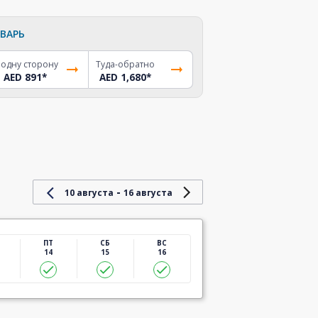
ВАРЬ
 одну сторону
Туда-обратно
AED 891
*
AED 1,680
*
-
10 августа
16 августа
ПТ
СБ
ВС
14
15
16