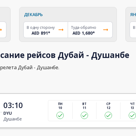
ДЕКАБРЬ
ЯН
В одну сторону
Туда-обратно
В
AED 891
*
AED 1,680
*
сание рейсов Дубай - Душанбе
релета Дубай - Душанбе.
03:10
ПН
ВТ
СР
ЧТ
10
11
12
13
DYU
Душанбе