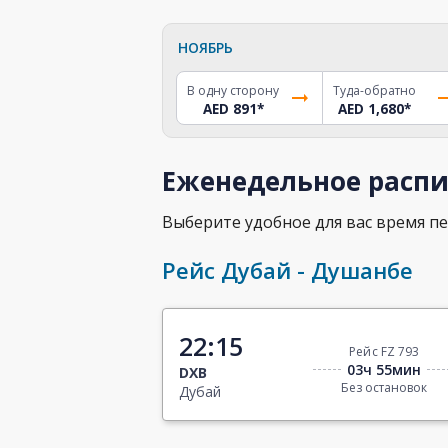
НОЯБРЬ
В одну сторону
Туда-обратно
AED 891
*
AED 1,680
*
Еженедельное распи
Выберите удобное для вас время пе
Рейс Дубай - Душанбе
22:15
Рейс FZ 793
03ч 55мин
DXB
Без остановок
Дубай