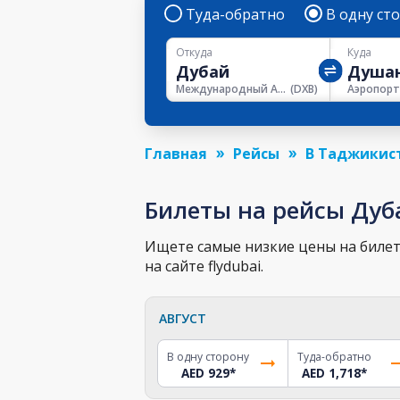
Туда-обратно
В одну ст
Откуда
Куда
Международный Аэропорт Дубая
(
DXB
)
Главная
Рейсы
В Таджикис
Билеты на рейсы Дуб
Ищете самые низкие цены на билет
на сайте flydubai.
АВГУСТ
В одну сторону
Туда-обратно
AED 929
*
AED 1,718
*