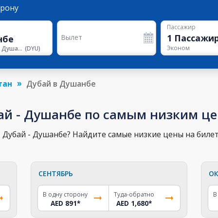
орону
Пассажир
1
Пассажи
Вылет
Эконом
Аэропорт Душанбе
(
DYU
)
тан
Дубай в Душанбе
ай - Душанбе по самым низким ц
 Дубай - Душанбе? Найдите самые низкие цены на билет
СЕНТЯБРЬ
ОК
В одну сторону
Туда-обратно
В
AED 891
*
AED 1,680
*