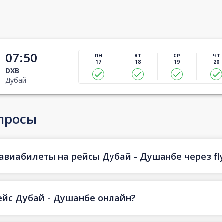
07:50
ПН
ВТ
СР
ЧТ
17
18
19
20
DXB
Дубай
просы
 авиабилеты на рейсы Дубай - Душанбе через fl
ейс Дубай - Душанбе онлайн?