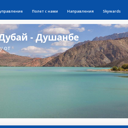
 управление
Полет с нами
Направления
Skywards
Дубай - Душанбе
у от