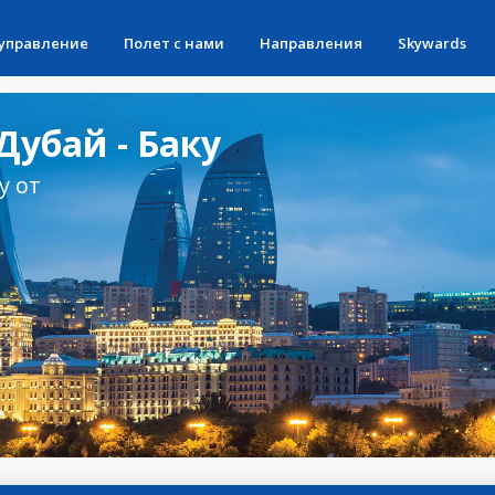
 управление
Полет с нами
Направления
Skywards
убай - Баку
у от