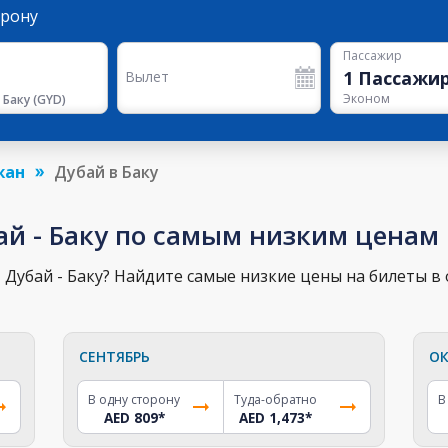
орону
Пассажир
1
Пассажи
Вылет
Эконом
 Баку
(
GYD
)
жан
Дубай в Баку
ай - Баку по самым низким ценам
Дубай - Баку? Найдите самые низкие цены на билеты в 
СЕНТЯБРЬ
ОК
В одну сторону
Туда-обратно
В
AED 809
*
AED 1,473
*