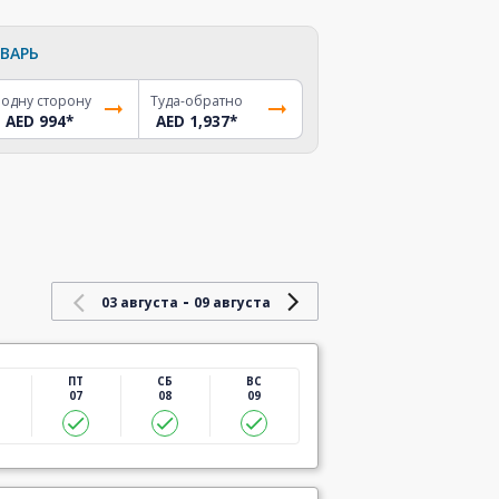
ВАРЬ
 одну сторону
Туда-обратно
AED 994
*
AED 1,937
*
-
03 августа
09 августа
ПТ
СБ
ВС
07
08
09