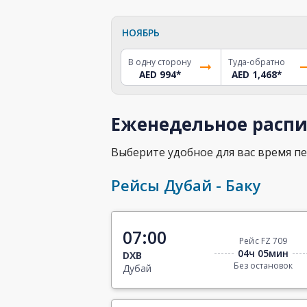
НОЯБРЬ
В одну сторону
Туда-обратно
AED 994
*
AED 1,468
*
Еженедельное распи
Выберите удобное для вас время пе
Рейсы Дубай - Баку
07:00
Рейс FZ 709
04ч 05мин
DXB
Без остановок
Дубай