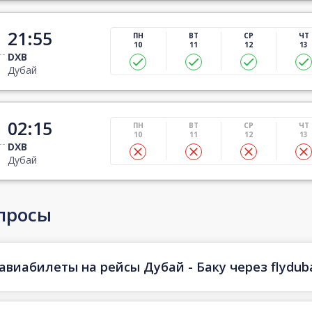
21:55
ПН
ВТ
СР
ЧТ
10
11
12
13
DXB
Дубай
02:15
ПН
ВТ
СР
ЧТ
10
11
12
13
DXB
Дубай
просы
авиабилеты на рейсы Дубай - Баку через flydub