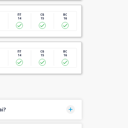
ПТ
СБ
ВС
14
15
16
ПТ
СБ
ВС
14
15
16
ai?