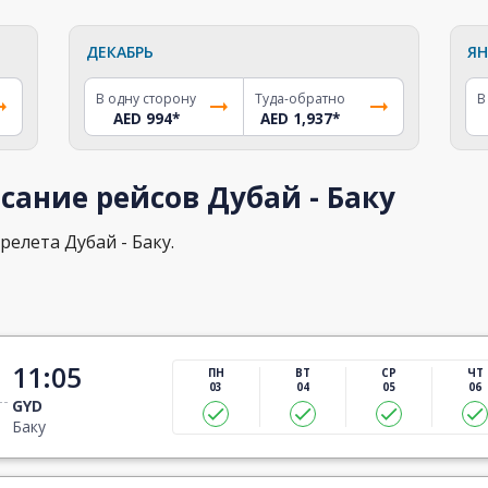
ДЕКАБРЬ
ЯН
В одну сторону
Туда-обратно
В
AED 994
*
AED 1,937
*
сание рейсов Дубай - Баку
релета Дубай - Баку.
11:05
ПН
ВТ
СР
ЧТ
03
04
05
06
GYD
Баку