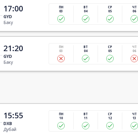
17:00
ПН
ВТ
СР
ЧТ
03
04
05
06
GYD
Баку
21:20
ПН
ВТ
СР
ЧТ
03
04
05
06
GYD
Баку
15:55
ПН
ВТ
СР
ЧТ
10
11
12
13
DXB
Дубай