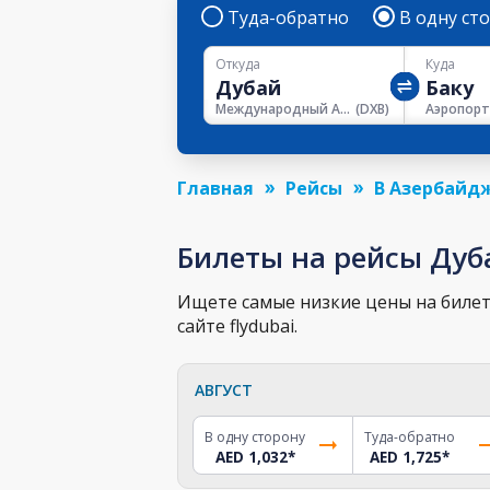
Туда-обратно
В одну ст
Откуда
Куда
Международный Аэропорт Дубая
(
DXB
)
Аэропорт
Главная
Рейсы
В Азербайд
Билеты на рейсы Дуб
Ищете самые низкие цены на билет 
сайте flydubai.
АВГУСТ
В одну сторону
Туда-обратно
AED 1,032
*
AED 1,725
*