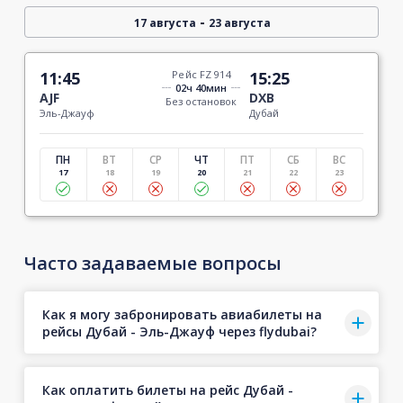
-
17 августа
23 августа
11:45
Рейс FZ 914
15:25
02ч 40мин
AJF
DXB
Без остановок
Эль-Джауф
Дубай
ПН
ВТ
СР
ЧТ
ПТ
СБ
ВС
17
18
19
20
21
22
23
Часто задаваемые вопросы
Как я могу забронировать авиабилеты на
рейсы Дубай - Эль-Джауф через flydubai?
Как оплатить билеты на рейс Дубай -