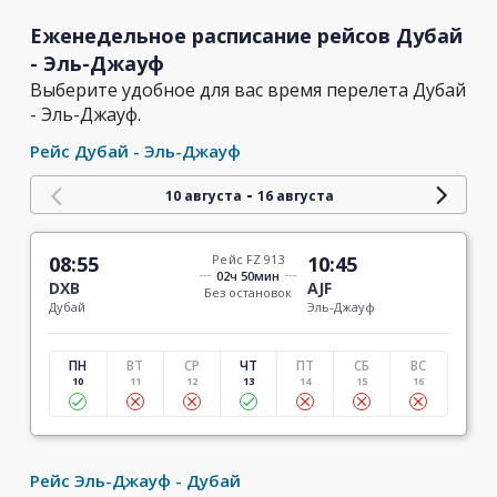
Еженедельное расписание рейсов Дубай
- Эль-Джауф
Выберите удобное для вас время перелета Дубай
- Эль-Джауф.
Рейс Дубай - Эль-Джауф
-
10 августа
16 августа
08:55
Рейс FZ 913
10:45
02ч 50мин
DXB
AJF
Без остановок
Дубай
Эль-Джауф
ПН
ВТ
СР
ЧТ
ПТ
СБ
ВС
10
11
12
13
14
15
16
Рейс Эль-Джауф - Дубай