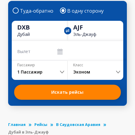
Туда-обратно
В одну сторону
DXB
AJF
Дубай
Эль-Джауф
Вылет
Пассажир
Класс
1
Пассажир
Эконом
Искать рейсы
Главная
Рейсы
В Саудовская Аравия
Дубай в Эль-Джауф