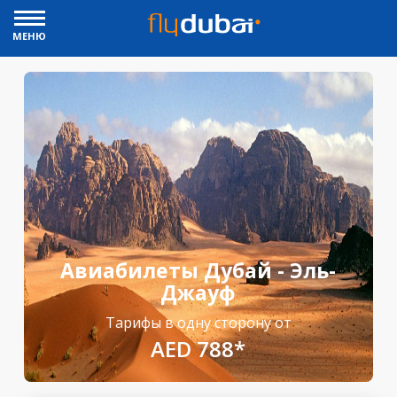
МЕНЮ
Авиабилеты Дубай - Эль-
Джауф
Тарифы в одну сторону от
AED 788*