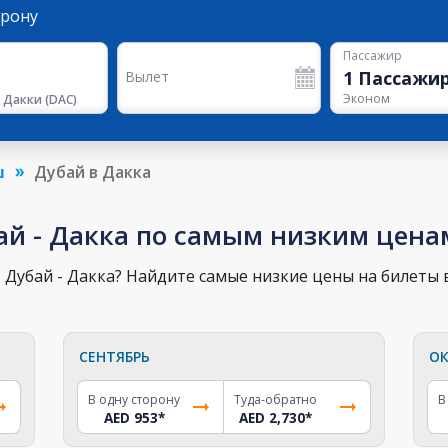
орону
Пассажир
1
Пассажи
Вылет
Эконом
 Дакки
(
DAC
)
ш
Дубай в Дакка
ай - Дакка по самым низким цена
Дубай - Дакка? Найдите самые низкие цены на билеты в
СЕНТЯБРЬ
ОК
В одну сторону
Туда-обратно
В
AED 953
*
AED 2,730
*