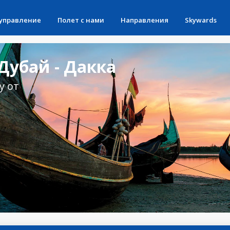
 управление
Полет с нами
Направления
Skywards
Дубай - Дакка
у от