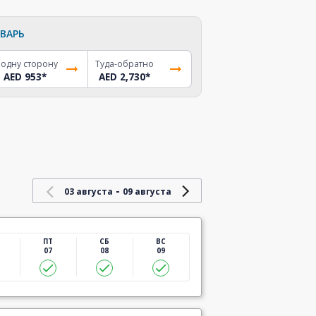
ВАРЬ
 одну сторону
Туда-обратно
AED 953
*
AED 2,730
*
-
03 августа
09 августа
ПТ
СБ
ВС
07
08
09