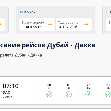
ДЕКАБРЬ
ЯН
В одну сторону
Туда-обратно
В
AED 953
*
AED 2,730
*
сание рейсов Дубай - Дакка
релета Дубай - Дакка.
07:10
ПН
ВТ
СР
ЧТ
03
04
05
06
DAC
Дакка