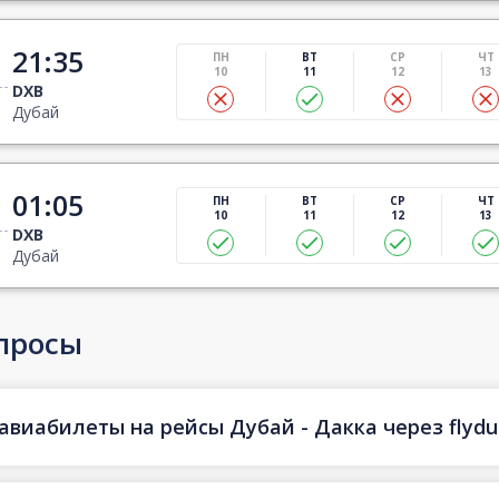
21:35
ПН
ВТ
СР
ЧТ
10
11
12
13
DXB
Дубай
01:05
ПН
ВТ
СР
ЧТ
10
11
12
13
DXB
Дубай
просы
авиабилеты на рейсы Дубай - Дакка через flydu