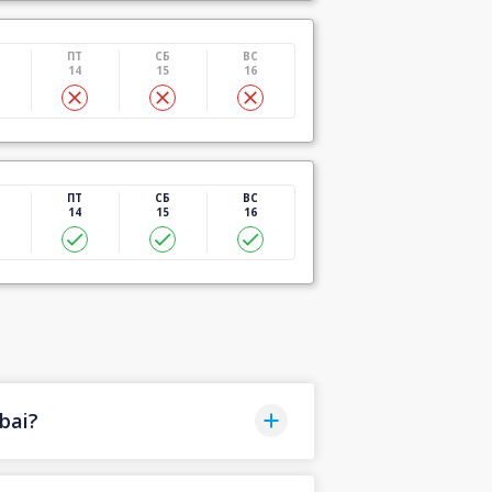
ПТ
СБ
ВС
14
15
16
ПТ
СБ
ВС
14
15
16
bai?