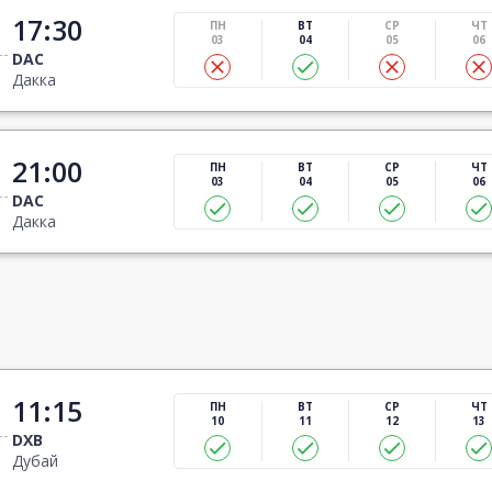
17:30
ПН
ВТ
СР
ЧТ
03
04
05
06
DAC
Дакка
21:00
ПН
ВТ
СР
ЧТ
03
04
05
06
DAC
Дакка
11:15
ПН
ВТ
СР
ЧТ
10
11
12
13
DXB
Дубай