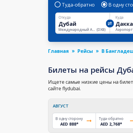
Туда-обратно
В одну ст
Откуда
Куда
Международный Аэропорт Дубая
(
DXB
)
Аэропорт
Главная
Рейсы
В Бангладе
Билеты на рейсы Дуб
Ищете самые низкие цены на билет 
сайте flydubai.
АВГУСТ
В одну сторону
Туда-обратно
AED 888
*
AED 2,768
*