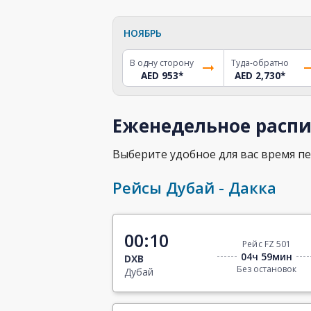
НОЯБРЬ
В одну сторону
Туда-обратно
AED 953
*
AED 2,730
*
Еженедельное распи
Выберите удобное для вас время пе
Рейсы Дубай - Дакка
00:10
Рейс FZ 501
04ч 59мин
DXB
Без остановок
Дубай